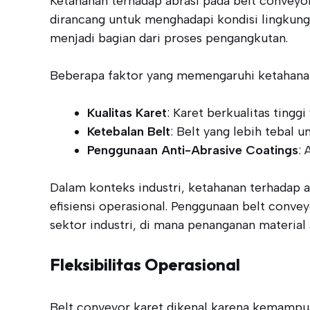
Ketahanan terhadap abrasi pada belt conveyor
dirancang untuk menghadapi kondisi lingkungan
menjadi bagian dari proses pengangkutan.
Beberapa faktor yang memengaruhi ketahanan 
Kualitas Karet
: Karet berkualitas ting
Ketebalan Belt
: Belt yang lebih tebal 
Penggunaan Anti-Abrasive Coatings
:
Dalam konteks industri, ketahanan terhadap 
efisiensi operasional. Penggunaan belt conv
sektor industri, di mana penanganan material 
Fleksibilitas Operasional
Belt conveyor karet dikenal karena kemampuan