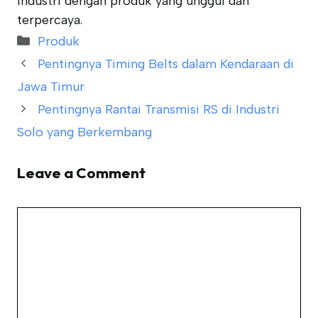
industri dengan produk yang unggul dan
terpercaya.
Categories
Produk
Pentingnya Timing Belts dalam Kendaraan di
Jawa Timur
Pentingnya Rantai Transmisi RS di Industri
Solo yang Berkembang
Leave a Comment
Comment