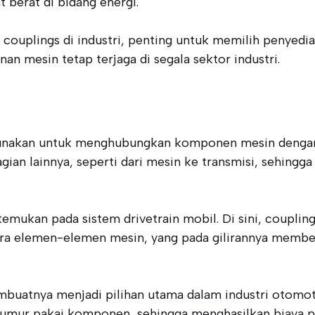
t berat di bidang energi.
uplings di industri, penting untuk memilih penyedia y
n mesin tetap terjaga di segala sektor industri.
gunakan untuk menghubungkan komponen mesin dengan e
agian lainnya, seperti dari mesin ke transmisi, sehin
emukan pada sistem drivetrain mobil. Di sini, coupli
ara elemen-elemen mesin, yang pada gilirannya membe
buatnya menjadi pilihan utama dalam industri otomoti
umur pakai komponen, sehingga menghasilkan biaya pe