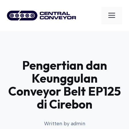
Skip
to
Men
content
Pengertian dan
Keunggulan
Conveyor Belt EP125
di Cirebon
Written by
admin