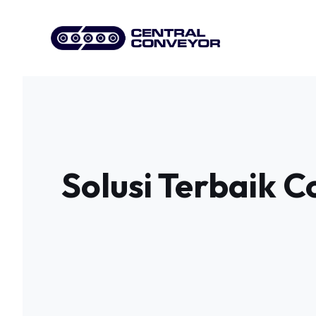
Skip
to
content
Solusi Terbaik C