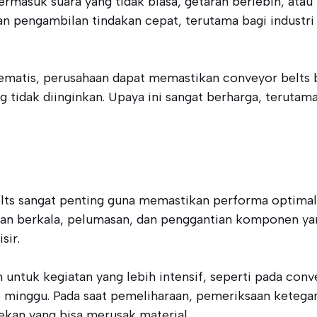
rmasuk suara yang tidak biasa, getaran berlebih, atau
 pengambilan tindakan cepat, terutama bagi industri 
tematis, perusahaan dapat memastikan conveyor belts
g tidak diinginkan. Upaya ini sangat berharga, terut
lts sangat penting guna memastikan performa optimal
aan berkala, pelumasan, dan penggantian komponen yan
sir.
 untuk kegiatan yang lebih intensif, seperti pada con
ap minggu. Pada saat pemeliharaan, pemeriksaan keteg
sekan yang bisa merusak material.