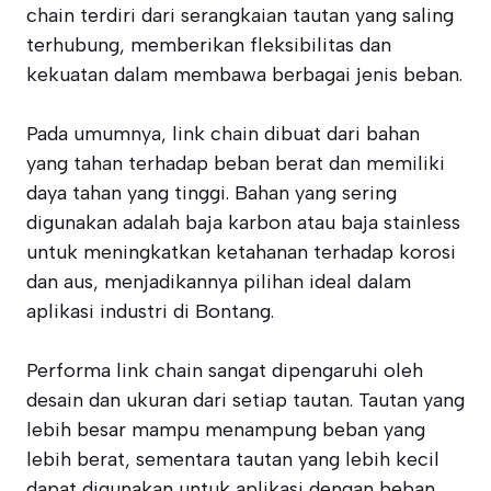
chain terdiri dari serangkaian tautan yang saling
terhubung, memberikan fleksibilitas dan
kekuatan dalam membawa berbagai jenis beban.
Pada umumnya, link chain dibuat dari bahan
yang tahan terhadap beban berat dan memiliki
daya tahan yang tinggi. Bahan yang sering
digunakan adalah baja karbon atau baja stainless
untuk meningkatkan ketahanan terhadap korosi
dan aus, menjadikannya pilihan ideal dalam
aplikasi industri di Bontang.
Performa link chain sangat dipengaruhi oleh
desain dan ukuran dari setiap tautan. Tautan yang
lebih besar mampu menampung beban yang
lebih berat, sementara tautan yang lebih kecil
dapat digunakan untuk aplikasi dengan beban