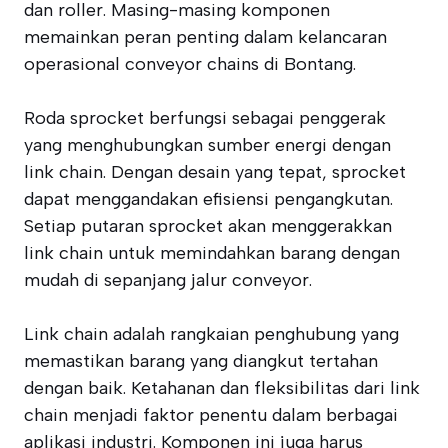
dan roller. Masing-masing komponen
memainkan peran penting dalam kelancaran
operasional conveyor chains di Bontang.
Roda sprocket berfungsi sebagai penggerak
yang menghubungkan sumber energi dengan
link chain. Dengan desain yang tepat, sprocket
dapat menggandakan efisiensi pengangkutan.
Setiap putaran sprocket akan menggerakkan
link chain untuk memindahkan barang dengan
mudah di sepanjang jalur conveyor.
Link chain adalah rangkaian penghubung yang
memastikan barang yang diangkut tertahan
dengan baik. Ketahanan dan fleksibilitas dari link
chain menjadi faktor penentu dalam berbagai
aplikasi industri. Komponen ini juga harus