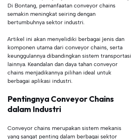
Di Bontang, pemanfaatan conveyor chains
semakin meningkat seiring dengan
bertumbuhnya sektor industri.
Artikel ini akan menyelidiki berbagai jenis dan
komponen utama dari conveyor chains, serta
keunggulannya dibandingkan sistem transportasi
lainnya. Keandalan dan daya tahan conveyor
chains menjadikannya pilihan ideal untuk
berbagai aplikasi industri.
Pentingnya Conveyor Chains
dalam Industri
Conveyor chains merupakan sistem mekanis
yang sangat penting dalam berbagai sektor