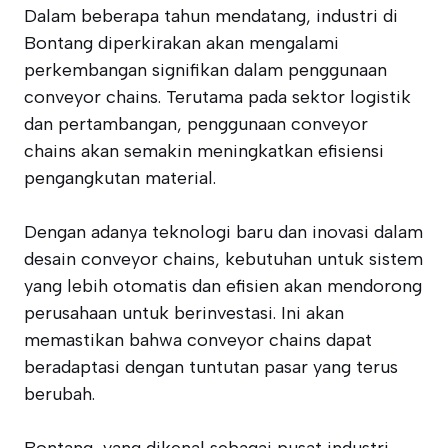
Dalam beberapa tahun mendatang, industri di
Bontang diperkirakan akan mengalami
perkembangan signifikan dalam penggunaan
conveyor chains. Terutama pada sektor logistik
dan pertambangan, penggunaan conveyor
chains akan semakin meningkatkan efisiensi
pengangkutan material.
Dengan adanya teknologi baru dan inovasi dalam
desain conveyor chains, kebutuhan untuk sistem
yang lebih otomatis dan efisien akan mendorong
perusahaan untuk berinvestasi. Ini akan
memastikan bahwa conveyor chains dapat
beradaptasi dengan tuntutan pasar yang terus
berubah.