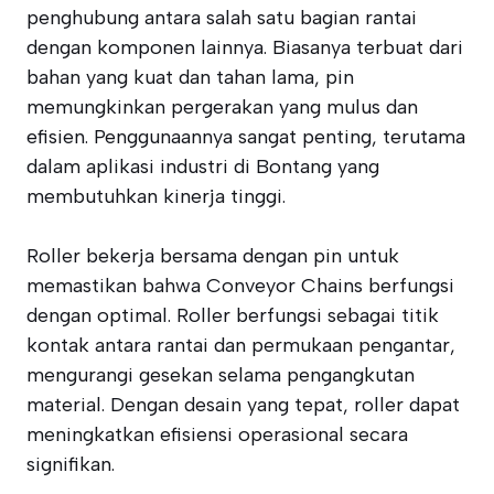
penghubung antara salah satu bagian rantai
dengan komponen lainnya. Biasanya terbuat dari
bahan yang kuat dan tahan lama, pin
memungkinkan pergerakan yang mulus dan
efisien. Penggunaannya sangat penting, terutama
dalam aplikasi industri di Bontang yang
membutuhkan kinerja tinggi.
Roller bekerja bersama dengan pin untuk
memastikan bahwa Conveyor Chains berfungsi
dengan optimal. Roller berfungsi sebagai titik
kontak antara rantai dan permukaan pengantar,
mengurangi gesekan selama pengangkutan
material. Dengan desain yang tepat, roller dapat
meningkatkan efisiensi operasional secara
signifikan.