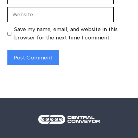
Website
Save my name, email, and website in this
browser for the next time I comment.