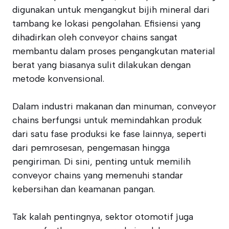
digunakan untuk mengangkut bijih mineral dari
tambang ke lokasi pengolahan. Efisiensi yang
dihadirkan oleh conveyor chains sangat
membantu dalam proses pengangkutan material
berat yang biasanya sulit dilakukan dengan
metode konvensional.
Dalam industri makanan dan minuman, conveyor
chains berfungsi untuk memindahkan produk
dari satu fase produksi ke fase lainnya, seperti
dari pemrosesan, pengemasan hingga
pengiriman. Di sini, penting untuk memilih
conveyor chains yang memenuhi standar
kebersihan dan keamanan pangan.
Tak kalah pentingnya, sektor otomotif juga