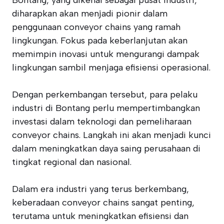
Bontang, yang dikenal sebagai pusat industri,
diharapkan akan menjadi pionir dalam
penggunaan conveyor chains yang ramah
lingkungan. Fokus pada keberlanjutan akan
memimpin inovasi untuk mengurangi dampak
lingkungan sambil menjaga efisiensi operasional.
Dengan perkembangan tersebut, para pelaku
industri di Bontang perlu mempertimbangkan
investasi dalam teknologi dan pemeliharaan
conveyor chains. Langkah ini akan menjadi kunci
dalam meningkatkan daya saing perusahaan di
tingkat regional dan nasional.
Dalam era industri yang terus berkembang,
keberadaan conveyor chains sangat penting,
terutama untuk meningkatkan efisiensi dan