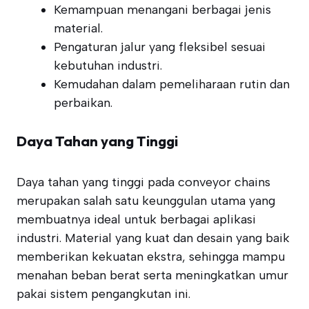
Kemampuan menangani berbagai jenis
material.
Pengaturan jalur yang fleksibel sesuai
kebutuhan industri.
Kemudahan dalam pemeliharaan rutin dan
perbaikan.
Daya Tahan yang Tinggi
Daya tahan yang tinggi pada conveyor chains
merupakan salah satu keunggulan utama yang
membuatnya ideal untuk berbagai aplikasi
industri. Material yang kuat dan desain yang baik
memberikan kekuatan ekstra, sehingga mampu
menahan beban berat serta meningkatkan umur
pakai sistem pengangkutan ini.