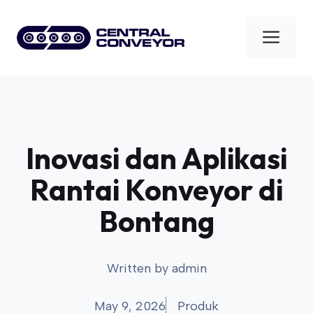
Skip
to
Men
content
Inovasi dan Aplikasi
Rantai Konveyor di
Bontang
Written by
admin
May 9, 2026
Produk