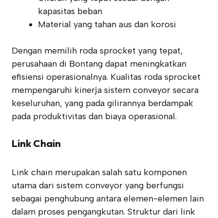
kapasitas beban
Material yang tahan aus dan korosi
Dengan memilih roda sprocket yang tepat,
perusahaan di Bontang dapat meningkatkan
efisiensi operasionalnya. Kualitas roda sprocket
mempengaruhi kinerja sistem conveyor secara
keseluruhan, yang pada gilirannya berdampak
pada produktivitas dan biaya operasional.
Link Chain
Link chain merupakan salah satu komponen
utama dari sistem conveyor yang berfungsi
sebagai penghubung antara elemen-elemen lain
dalam proses pengangkutan. Struktur dari link