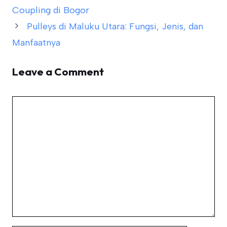
Coupling di Bogor
Pulleys di Maluku Utara: Fungsi, Jenis, dan
Manfaatnya
Leave a Comment
Comment