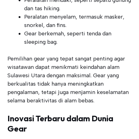
Peralatan mendaki, seperti sepatu gunung
dan tas hiking.
Peralatan menyelam, termasuk masker,
snorkel, dan fins.
Gear berkemah, seperti tenda dan
sleeping bag.
Pemilihan gear yang tepat sangat penting agar
wisatawan dapat menikmati keindahan alam
Sulawesi Utara dengan maksimal. Gear yang
berkualitas tidak hanya meningkatkan
pengalaman, tetapi juga menjamin keselamatan
selama beraktivitas di alam bebas.
Inovasi Terbaru dalam Dunia
Gear