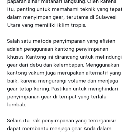
paparan sinar matahari langsung. Oleh karena
itu, penting untuk memahami teknik yang tepat
dalam menyimpan gear, terutama di Sulawesi
Utara yang memiliki iklim tropis.
Salah satu metode penyimpanan yang efisien
adalah penggunaan kantong penyimpanan
khusus. Kantong ini dirancang untuk melindungi
gear dari debu dan kelembapan. Menggunakan
kantong vakum juga merupakan alternatif yang
baik, karena mengurangi volume dan menjaga
gear tetap kering. Pastikan untuk menghindari
penyimpanan gear di tempat yang terlalu
lembab.
Selain itu, rak penyimpanan yang terorganisir
dapat membantu menjaga gear Anda dalam