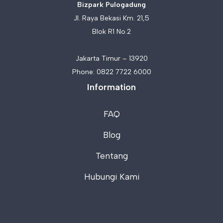
Bizpark Pulogadung
Jl. Raya Bekasi Km. 21,5
Blok R1 No.2
Jakarta Timur – 13920
Phone:
0822 7722 6000
Information
FAQ
Blog
Tentang
Hubungi Kami