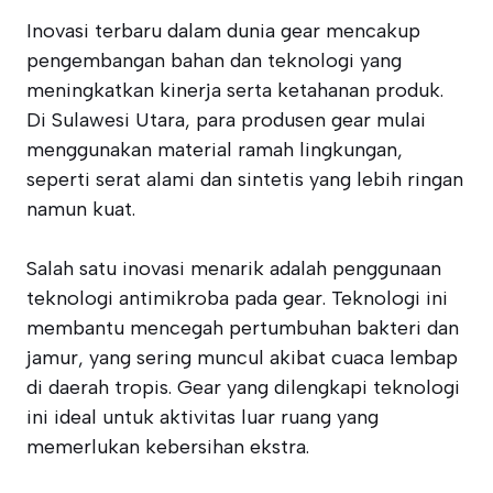
Inovasi terbaru dalam dunia gear mencakup
pengembangan bahan dan teknologi yang
meningkatkan kinerja serta ketahanan produk.
Di Sulawesi Utara, para produsen gear mulai
menggunakan material ramah lingkungan,
seperti serat alami dan sintetis yang lebih ringan
namun kuat.
Salah satu inovasi menarik adalah penggunaan
teknologi antimikroba pada gear. Teknologi ini
membantu mencegah pertumbuhan bakteri dan
jamur, yang sering muncul akibat cuaca lembap
di daerah tropis. Gear yang dilengkapi teknologi
ini ideal untuk aktivitas luar ruang yang
memerlukan kebersihan ekstra.