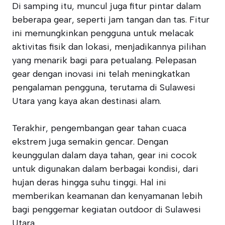
Di samping itu, muncul juga fitur pintar dalam
beberapa gear, seperti jam tangan dan tas. Fitur
ini memungkinkan pengguna untuk melacak
aktivitas fisik dan lokasi, menjadikannya pilihan
yang menarik bagi para petualang. Pelepasan
gear dengan inovasi ini telah meningkatkan
pengalaman pengguna, terutama di Sulawesi
Utara yang kaya akan destinasi alam.
Terakhir, pengembangan gear tahan cuaca
ekstrem juga semakin gencar. Dengan
keunggulan dalam daya tahan, gear ini cocok
untuk digunakan dalam berbagai kondisi, dari
hujan deras hingga suhu tinggi. Hal ini
memberikan keamanan dan kenyamanan lebih
bagi penggemar kegiatan outdoor di Sulawesi
Utara.