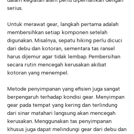
dalam kegiatan alam perlu diperhatikan dengan
serius.
Untuk merawat gear, langkah pertama adalah
membersihkan setiap komponen setelah
digunakan. Misalnya, sepatu hiking perlu dicuci
dari debu dan kotoran, sementara tas ransel
harus dijemur agar tidak lembap. Pembersihan
secara rutin mencegah kerusakan akibat
kotoran yang menempel.
Metode penyimpanan yang efisien juga sangat
berpengaruh terhadap kondisi gear. Menyimpan
gear pada tempat yang kering dan terlindung
dari sinar matahari langsung akan mencegah
kerusakan. Menggunakan tas penyimpanan
khusus juga dapat melindungi gear dari debu dan