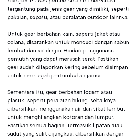
ruangan. Proses pembersihan ini bervariasi
tergantung pada jenis gear yang dimiliki, seperti
pakaian, sepatu, atau peralatan outdoor lainnya.
Untuk gear berbahan kain, seperti jaket atau
celana, disarankan untuk mencuci dengan sabun
lembut dan air dingin. Hindari penggunaan
pemutih yang dapat merusak serat. Pastikan
gear sudah dilaporkan kering sebelum disimpan
untuk mencegah pertumbuhan jamur.
Sementara itu, gear berbahan logam atau
plastik, seperti peralatan hiking, sebaiknya
dibersihkan menggunakan air dan sikat lembut
untuk menghilangkan kotoran dan lumpur.
Pastikan semua bagian, termasuk lipatan atau
sudut yang sulit dijangkau, dibersihkan dengan