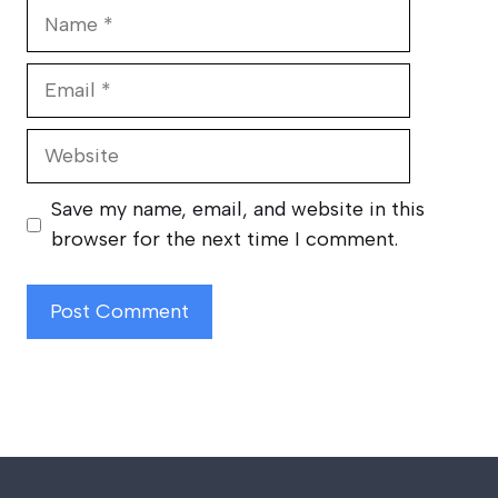
Name
Email
Website
Save my name, email, and website in this
browser for the next time I comment.