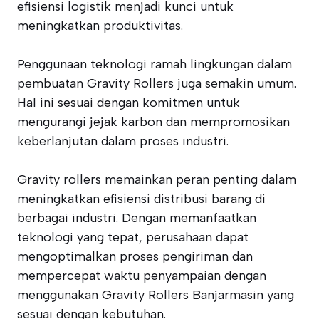
efisiensi logistik menjadi kunci untuk
meningkatkan produktivitas.
Penggunaan teknologi ramah lingkungan dalam
pembuatan Gravity Rollers juga semakin umum.
Hal ini sesuai dengan komitmen untuk
mengurangi jejak karbon dan mempromosikan
keberlanjutan dalam proses industri.
Gravity rollers memainkan peran penting dalam
meningkatkan efisiensi distribusi barang di
berbagai industri. Dengan memanfaatkan
teknologi yang tepat, perusahaan dapat
mengoptimalkan proses pengiriman dan
mempercepat waktu penyampaian dengan
menggunakan Gravity Rollers Banjarmasin yang
sesuai dengan kebutuhan.