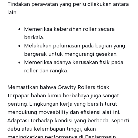
Tindakan perawatan yang perlu dilakukan antara
lain:
Memeriksa kebersihan roller secara
berkala.
Melakukan pelumasan pada bagian yang
bergerak untuk mengurangi gesekan.
Memeriksa adanya kerusakan fisik pada
roller dan rangka.
Memastikan bahwa Gravity Rollers tidak
terpapar bahan kimia berbahaya juga sangat
penting. Lingkungan kerja yang bersih turut
mendukung moveability dan efisiensi alat ini.
Adaptasi terhadap kondisi yang berbeda, seperti
debu atau kelembapan tinggi, akan
meningkatkan performanya di Banjarmasin.