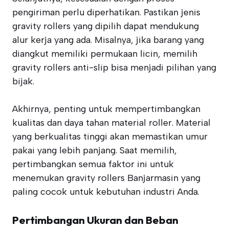
pengiriman perlu diperhatikan. Pastikan jenis
gravity rollers yang dipilih dapat mendukung
alur kerja yang ada. Misalnya, jika barang yang
diangkut memiliki permukaan licin, memilih
gravity rollers anti-slip bisa menjadi pilihan yang
bijak.
Akhirnya, penting untuk mempertimbangkan
kualitas dan daya tahan material roller. Material
yang berkualitas tinggi akan memastikan umur
pakai yang lebih panjang. Saat memilih,
pertimbangkan semua faktor ini untuk
menemukan gravity rollers Banjarmasin yang
paling cocok untuk kebutuhan industri Anda.
Pertimbangan Ukuran dan Beban