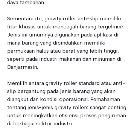
daya tambahan.
Sementara itu, gravity roller anti-slip memiliki
fitur khusus untuk mencegah barang tergelincir.
Jenis ini umumnya digunakan pada aplikasi di
mana barang yang dipindahkan memiliki
permukaan halus atau berat yang lebih tinggi,
seperti pada industri makanan dan minuman di
Banjarmasin.
Memilih antara gravity roller standard atau anti-
slip bergantung pada jenis barang yang akan
diangkut dan kondisi operasional. Pemahaman
tentang jenis-jenis gravity rollers sangat penting
untuk meningkatkan efisiensi proses pengiriman
di berbagai sektor industri.