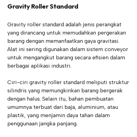
Gravity Roller Standard
Gravity roller standard adalah jenis perangkat
yang dirancang untuk memudahkan pergerakan
barang dengan memanfaatkan gaya gravitasi.
Alat ini sering digunakan dalam sistem conveyor
untuk mengangkut barang secara efisien dalam
berbagai aplikasi industri.
Ciri-ciri gravity roller standard meliputi struktur
silindris yang memungkinkan barang bergerak
dengan halus. Selain itu, bahan pembuatan
umumnya terbuat dari baja, aluminium, atau
plastik, yang menjamin daya tahan dalam
penggunaan jangka panjang.