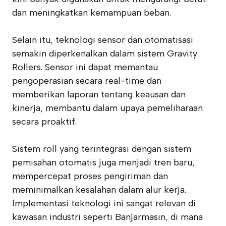
dan meningkatkan kemampuan beban.
Selain itu, teknologi sensor dan otomatisasi
semakin diperkenalkan dalam sistem Gravity
Rollers. Sensor ini dapat memantau
pengoperasian secara real-time dan
memberikan laporan tentang keausan dan
kinerja, membantu dalam upaya pemeliharaan
secara proaktif.
Sistem roll yang terintegrasi dengan sistem
pemisahan otomatis juga menjadi tren baru,
mempercepat proses pengiriman dan
meminimalkan kesalahan dalam alur kerja.
Implementasi teknologi ini sangat relevan di
kawasan industri seperti Banjarmasin, di mana