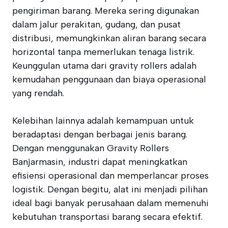
pengiriman barang. Mereka sering digunakan
dalam jalur perakitan, gudang, dan pusat
distribusi, memungkinkan aliran barang secara
horizontal tanpa memerlukan tenaga listrik.
Keunggulan utama dari gravity rollers adalah
kemudahan penggunaan dan biaya operasional
yang rendah.
Kelebihan lainnya adalah kemampuan untuk
beradaptasi dengan berbagai jenis barang.
Dengan menggunakan Gravity Rollers
Banjarmasin, industri dapat meningkatkan
efisiensi operasional dan memperlancar proses
logistik. Dengan begitu, alat ini menjadi pilihan
ideal bagi banyak perusahaan dalam memenuhi
kebutuhan transportasi barang secara efektif.