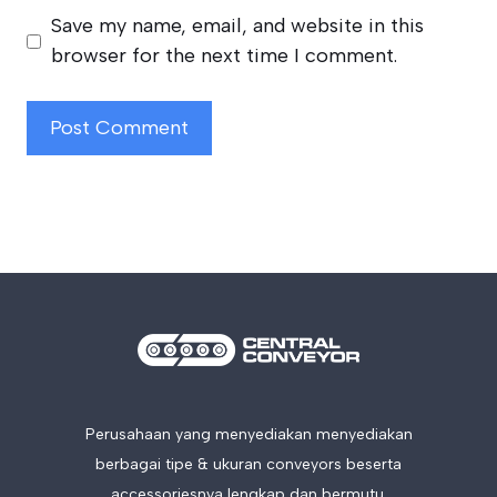
Save my name, email, and website in this
browser for the next time I comment.
Perusahaan yang menyediakan menyediakan
berbagai tipe & ukuran conveyors beserta
accessoriesnya lengkap dan bermutu.