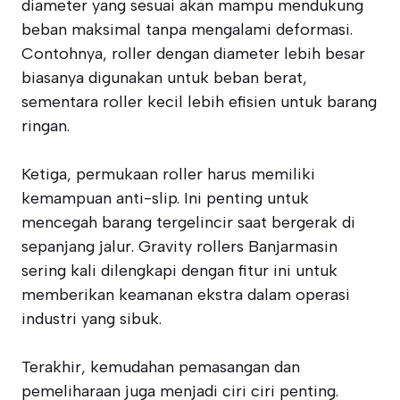
diameter yang sesuai akan mampu mendukung
beban maksimal tanpa mengalami deformasi.
Contohnya, roller dengan diameter lebih besar
biasanya digunakan untuk beban berat,
sementara roller kecil lebih efisien untuk barang
ringan.
Ketiga, permukaan roller harus memiliki
kemampuan anti-slip. Ini penting untuk
mencegah barang tergelincir saat bergerak di
sepanjang jalur. Gravity rollers Banjarmasin
sering kali dilengkapi dengan fitur ini untuk
memberikan keamanan ekstra dalam operasi
industri yang sibuk.
Terakhir, kemudahan pemasangan dan
pemeliharaan juga menjadi ciri ciri penting.