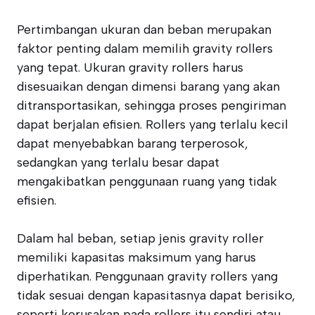
Pertimbangan ukuran dan beban merupakan
faktor penting dalam memilih gravity rollers
yang tepat. Ukuran gravity rollers harus
disesuaikan dengan dimensi barang yang akan
ditransportasikan, sehingga proses pengiriman
dapat berjalan efisien. Rollers yang terlalu kecil
dapat menyebabkan barang terperosok,
sedangkan yang terlalu besar dapat
mengakibatkan penggunaan ruang yang tidak
efisien.
Dalam hal beban, setiap jenis gravity roller
memiliki kapasitas maksimum yang harus
diperhatikan. Penggunaan gravity rollers yang
tidak sesuai dengan kapasitasnya dapat berisiko,
seperti kerusakan pada rollers itu sendiri atau