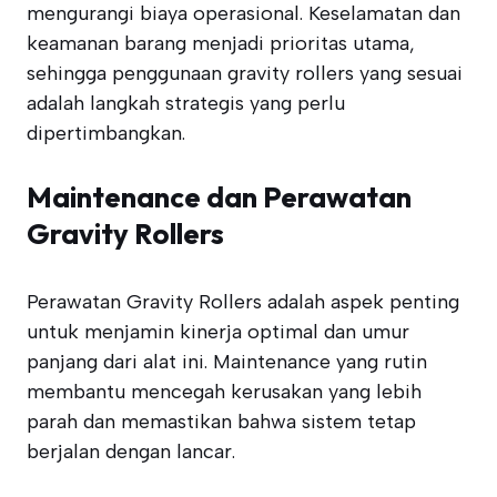
mengurangi biaya operasional. Keselamatan dan
keamanan barang menjadi prioritas utama,
sehingga penggunaan gravity rollers yang sesuai
adalah langkah strategis yang perlu
dipertimbangkan.
Maintenance dan Perawatan
Gravity Rollers
Perawatan Gravity Rollers adalah aspek penting
untuk menjamin kinerja optimal dan umur
panjang dari alat ini. Maintenance yang rutin
membantu mencegah kerusakan yang lebih
parah dan memastikan bahwa sistem tetap
berjalan dengan lancar.