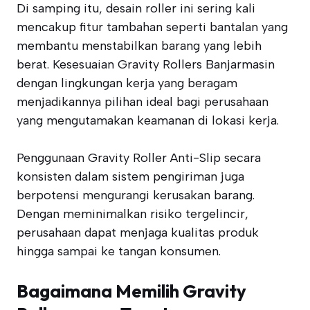
Di samping itu, desain roller ini sering kali
mencakup fitur tambahan seperti bantalan yang
membantu menstabilkan barang yang lebih
berat. Kesesuaian Gravity Rollers Banjarmasin
dengan lingkungan kerja yang beragam
menjadikannya pilihan ideal bagi perusahaan
yang mengutamakan keamanan di lokasi kerja.
Penggunaan Gravity Roller Anti-Slip secara
konsisten dalam sistem pengiriman juga
berpotensi mengurangi kerusakan barang.
Dengan meminimalkan risiko tergelincir,
perusahaan dapat menjaga kualitas produk
hingga sampai ke tangan konsumen.
Bagaimana Memilih Gravity