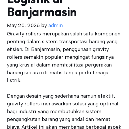
Banjarmasin
May 20, 2026
by
admin
Gravity rollers merupakan salah satu komponen
penting dalam sistem transportasi barang yang
efisien. Di Banjarmasin, penggunaan gravity
rollers semakin populer mengingat fungsinya
yang krusial dalam memfasilitasi pergerakan
barang secara otomatis tanpa perlu tenaga
listrik.
Dengan desain yang sederhana namun efektif,
gravity rollers menawarkan solusi yang optimal
bagi industri yang membutuhkan sistem
pengangkutan barang yang andal dan hemat
biaya. Artikel ini akan membahas berbagai aspek