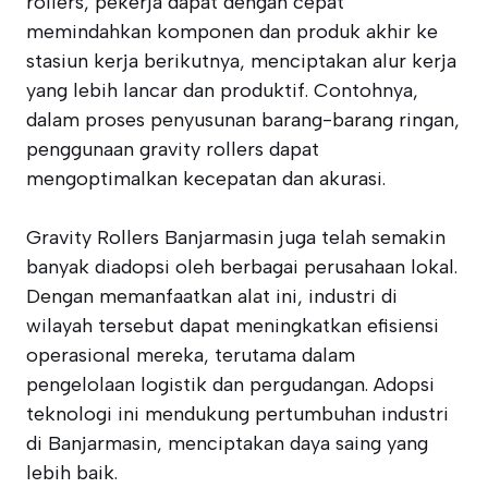
rollers, pekerja dapat dengan cepat
memindahkan komponen dan produk akhir ke
stasiun kerja berikutnya, menciptakan alur kerja
yang lebih lancar dan produktif. Contohnya,
dalam proses penyusunan barang-barang ringan,
penggunaan gravity rollers dapat
mengoptimalkan kecepatan dan akurasi.
Gravity Rollers Banjarmasin juga telah semakin
banyak diadopsi oleh berbagai perusahaan lokal.
Dengan memanfaatkan alat ini, industri di
wilayah tersebut dapat meningkatkan efisiensi
operasional mereka, terutama dalam
pengelolaan logistik dan pergudangan. Adopsi
teknologi ini mendukung pertumbuhan industri
di Banjarmasin, menciptakan daya saing yang
lebih baik.