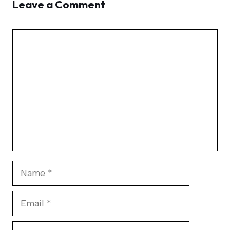
Leave a Comment
Comment
Name
Email
Website