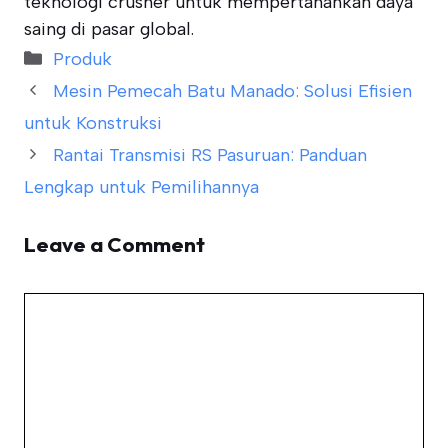
teknologi crusher untuk mempertahankan daya
saing di pasar global.
Categories
Produk
Mesin Pemecah Batu Manado: Solusi Efisien
untuk Konstruksi
Rantai Transmisi RS Pasuruan: Panduan
Lengkap untuk Pemilihannya
Leave a Comment
Comment