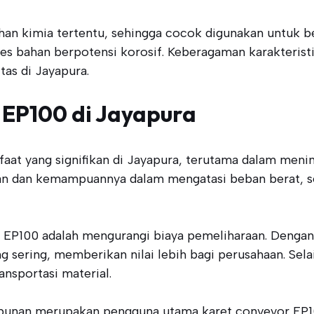
an kimia tertentu, sehingga cocok digunakan untuk ber
ses bahan berpotensi korosif. Keberagaman karakteris
as di Jayapura.
 EP100 di Jayapura
at yang signifikan di Jayapura, terutama dalam mening
tahan dan kemampuannya dalam mengatasi beban berat, s
 EP100 adalah mengurangi biaya pemeliharaan. Dengan ku
 sering, memberikan nilai lebih bagi perusahaan. Selai
nsportasi material.
ebunan merupakan pengguna utama karet conveyor EP