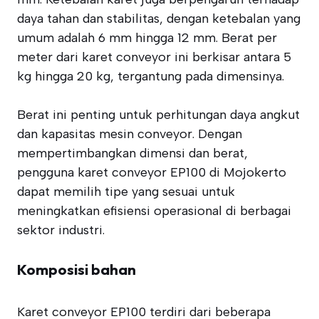
daya tahan dan stabilitas, dengan ketebalan yang
umum adalah 6 mm hingga 12 mm. Berat per
meter dari karet conveyor ini berkisar antara 5
kg hingga 20 kg, tergantung pada dimensinya.
Berat ini penting untuk perhitungan daya angkut
dan kapasitas mesin conveyor. Dengan
mempertimbangkan dimensi dan berat,
pengguna karet conveyor EP100 di Mojokerto
dapat memilih tipe yang sesuai untuk
meningkatkan efisiensi operasional di berbagai
sektor industri.
Komposisi bahan
Karet conveyor EP100 terdiri dari beberapa