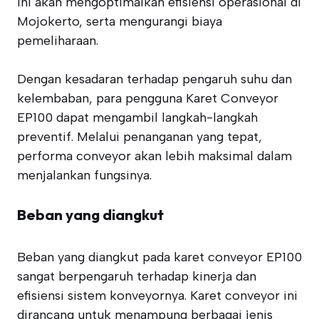
ini akan mengoptimalkan efisiensi operasional di
Mojokerto, serta mengurangi biaya
pemeliharaan.
Dengan kesadaran terhadap pengaruh suhu dan
kelembaban, para pengguna Karet Conveyor
EP100 dapat mengambil langkah-langkah
preventif. Melalui penanganan yang tepat,
performa conveyor akan lebih maksimal dalam
menjalankan fungsinya.
Beban yang diangkut
Beban yang diangkut pada karet conveyor EP100
sangat berpengaruh terhadap kinerja dan
efisiensi sistem konveyornya. Karet conveyor ini
dirancang untuk menampung berbagai jenis