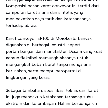
Komposisi bahan karet conveyor ini terdiri dari
campuran karet alami dan sintetis yang
meningkatkan daya tarik dan ketahanannya
terhadap abrasi.
Karet conveyor EP100 di Mojokerto banyak
digunakan di berbagai industri, seperti
pertambangan dan manufaktur. Desain yang kuat
namun fleksibel memungkinkannya untuk
mengangkut beban berat tanpa mengalami
kerusakan, serta mampu beroperasi di
lingkungan yang keras.
Sebagai tambahan, spesifikasi teknis dari karet
ini juga mencakup ketahanan terhadap suhu
ekstrem dan kelembapan. Hal ini berpengaruh