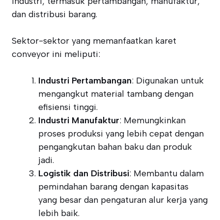
industri, termasuk pertambangan, manufaktur,
dan distribusi barang.
Sektor-sektor yang memanfaatkan karet
conveyor ini meliputi:
Industri Pertambangan
: Digunakan untuk
mengangkut material tambang dengan
efisiensi tinggi.
Industri Manufaktur
: Memungkinkan
proses produksi yang lebih cepat dengan
pengangkutan bahan baku dan produk
jadi.
Logistik dan Distribusi
: Membantu dalam
pemindahan barang dengan kapasitas
yang besar dan pengaturan alur kerja yang
lebih baik.