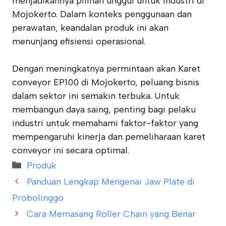
menjadikannya pilihan unggul untuk industri di
Mojokerto. Dalam konteks penggunaan dan
perawatan, keandalan produk ini akan
menunjang efisiensi operasional.
Dengan meningkatnya permintaan akan Karet
conveyor EP100 di Mojokerto, peluang bisnis
dalam sektor ini semakin terbuka. Untuk
membangun daya saing, penting bagi pelaku
industri untuk memahami faktor-faktor yang
mempengaruhi kinerja dan pemeliharaan karet
conveyor ini secara optimal.
Categories
Produk
Panduan Lengkap Mengenai Jaw Plate di
Probolinggo
Cara Memasang Roller Chain yang Benar