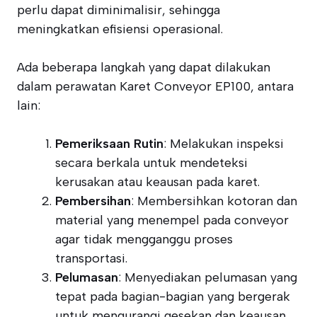
perlu dapat diminimalisir, sehingga
meningkatkan efisiensi operasional.
Ada beberapa langkah yang dapat dilakukan
dalam perawatan Karet Conveyor EP100, antara
lain:
Pemeriksaan Rutin
: Melakukan inspeksi
secara berkala untuk mendeteksi
kerusakan atau keausan pada karet.
Pembersihan
: Membersihkan kotoran dan
material yang menempel pada conveyor
agar tidak mengganggu proses
transportasi.
Pelumasan
: Menyediakan pelumasan yang
tepat pada bagian-bagian yang bergerak
untuk mengurangi gesekan dan keausan.