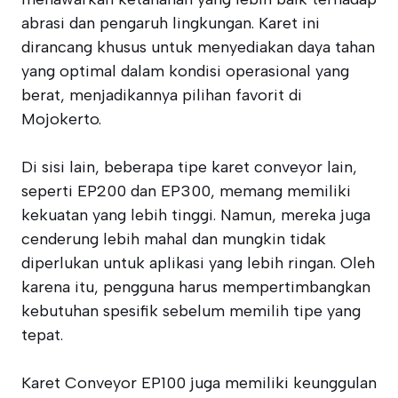
abrasi dan pengaruh lingkungan. Karet ini
dirancang khusus untuk menyediakan daya tahan
yang optimal dalam kondisi operasional yang
berat, menjadikannya pilihan favorit di
Mojokerto.
Di sisi lain, beberapa tipe karet conveyor lain,
seperti EP200 dan EP300, memang memiliki
kekuatan yang lebih tinggi. Namun, mereka juga
cenderung lebih mahal dan mungkin tidak
diperlukan untuk aplikasi yang lebih ringan. Oleh
karena itu, pengguna harus mempertimbangkan
kebutuhan spesifik sebelum memilih tipe yang
tepat.
Karet Conveyor EP100 juga memiliki keunggulan