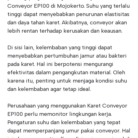
Conveyor EP100 di Mojokerto. Suhu yang terlalu
tinggi dapat menyebabkan penurunan elastisitas
dan daya tahan karet. Akibatnya, conveyor akan
lebih rentan terhadap kerusakan dan keausan.
Di sisi lain, kelembaban yang tinggi dapat
menyebabkan pertumbuhan jamur atau bakteri
pada karet. Hal ini berpotensi mengurangi
efektivitas dalam pengangkutan material. Oleh
karena itu, penting untuk menjaga kondisi suhu
dan kelembaban agar tetap ideal.
Perusahaan yang menggunakan Karet Conveyor
EP100 perlu memonitor lingkungan kerja.
Pengaturan suhu dan kelembaban yang tepat
dapat memperpanjang umur pakai conveyor. Hal