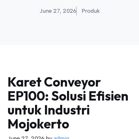
June 27, 2026
Produk
Karet Conveyor
EP100: Solusi Efisien
untuk Industri
Mojokerto
June 27, 2026
by
admin