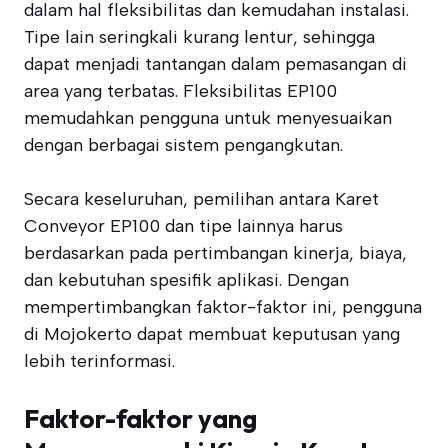
dalam hal fleksibilitas dan kemudahan instalasi.
Tipe lain seringkali kurang lentur, sehingga
dapat menjadi tantangan dalam pemasangan di
area yang terbatas. Fleksibilitas EP100
memudahkan pengguna untuk menyesuaikan
dengan berbagai sistem pengangkutan.
Secara keseluruhan, pemilihan antara Karet
Conveyor EP100 dan tipe lainnya harus
berdasarkan pada pertimbangan kinerja, biaya,
dan kebutuhan spesifik aplikasi. Dengan
mempertimbangkan faktor-faktor ini, pengguna
di Mojokerto dapat membuat keputusan yang
lebih terinformasi.
Faktor-faktor yang