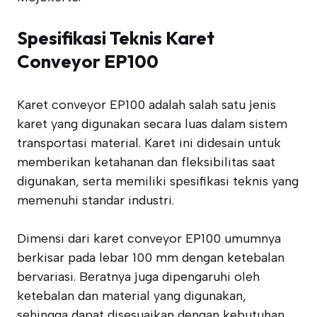
Spesifikasi Teknis Karet
Conveyor EP100
Karet conveyor EP100 adalah salah satu jenis
karet yang digunakan secara luas dalam sistem
transportasi material. Karet ini didesain untuk
memberikan ketahanan dan fleksibilitas saat
digunakan, serta memiliki spesifikasi teknis yang
memenuhi standar industri.
Dimensi dari karet conveyor EP100 umumnya
berkisar pada lebar 100 mm dengan ketebalan
bervariasi. Beratnya juga dipengaruhi oleh
ketebalan dan material yang digunakan,
sehingga dapat disesuaikan dengan kebutuhan.