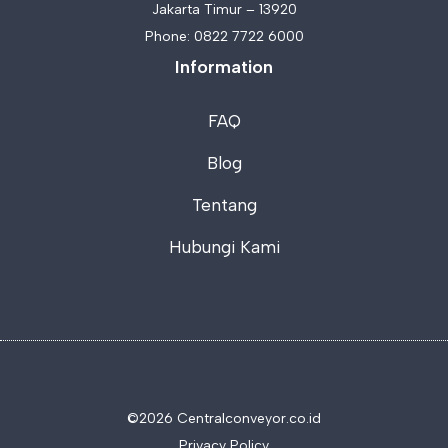
Jakarta Timur – 13920
Phone:
0822 7722 6000
Information
FAQ
Blog
Tentang
Hubungi Kami
©2026 C
entralconveyor.co.id
Privacy Policy