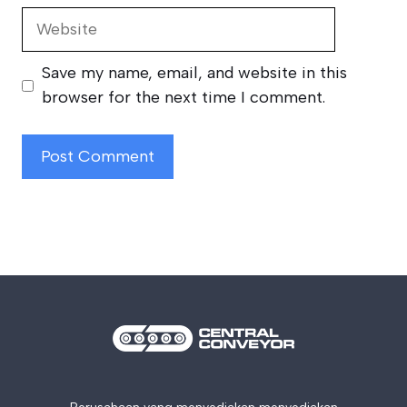
Website
Save my name, email, and website in this
browser for the next time I comment.