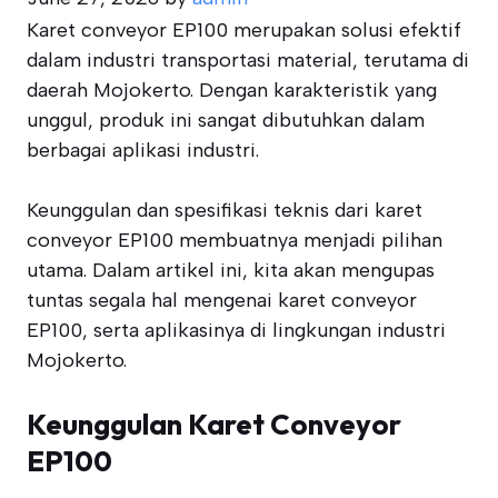
Karet conveyor EP100 merupakan solusi efektif
dalam industri transportasi material, terutama di
daerah Mojokerto. Dengan karakteristik yang
unggul, produk ini sangat dibutuhkan dalam
berbagai aplikasi industri.
Keunggulan dan spesifikasi teknis dari karet
conveyor EP100 membuatnya menjadi pilihan
utama. Dalam artikel ini, kita akan mengupas
tuntas segala hal mengenai karet conveyor
EP100, serta aplikasinya di lingkungan industri
Mojokerto.
Keunggulan Karet Conveyor
EP100