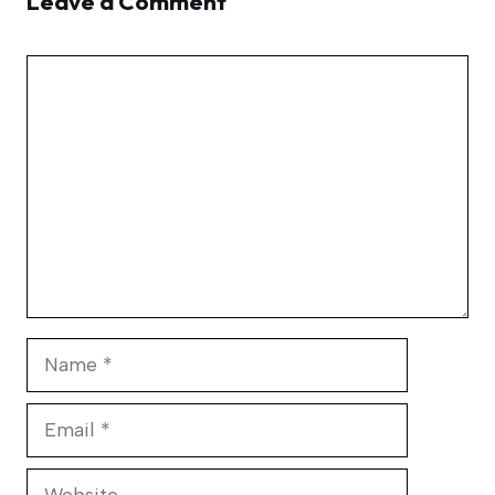
Leave a Comment
Comment
Name
Email
Website