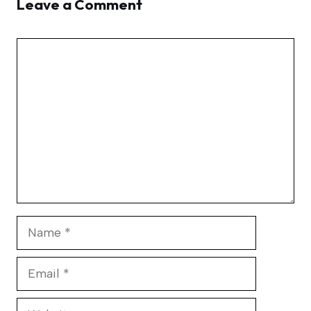
Leave a Comment
Comment
Name
Email
Website