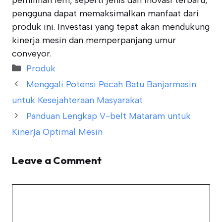
pemilihan lem, seperti jenis dan inovasi terbaru,
pengguna dapat memaksimalkan manfaat dari
produk ini. Investasi yang tepat akan mendukung
kinerja mesin dan memperpanjang umur
conveyor.
Categories
Produk
Menggali Potensi Pecah Batu Banjarmasin
untuk Kesejahteraan Masyarakat
Panduan Lengkap V-belt Mataram untuk
Kinerja Optimal Mesin
Leave a Comment
Comment