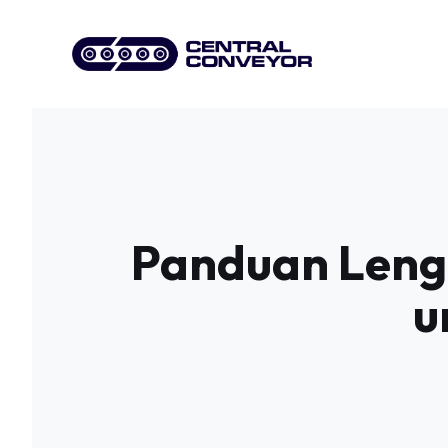
Skip
to
content
Panduan Leng
u