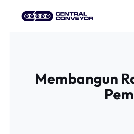
Skip
to
content
Membangun Ran
Pem