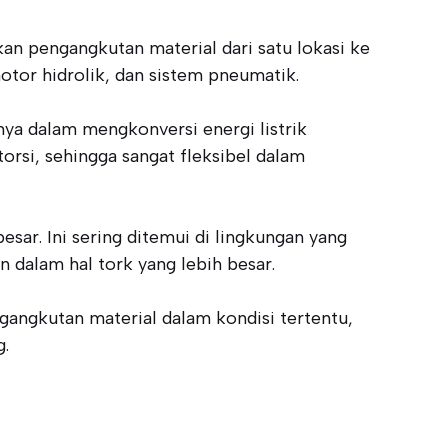
n pengangkutan material dari satu lokasi ke
otor hidrolik, dan sistem pneumatik.
nya dalam mengkonversi energi listrik
rsi, sehingga sangat fleksibel dalam
esar. Ini sering ditemui di lingkungan yang
 dalam hal tork yang lebih besar.
angkutan material dalam kondisi tertentu,
g.