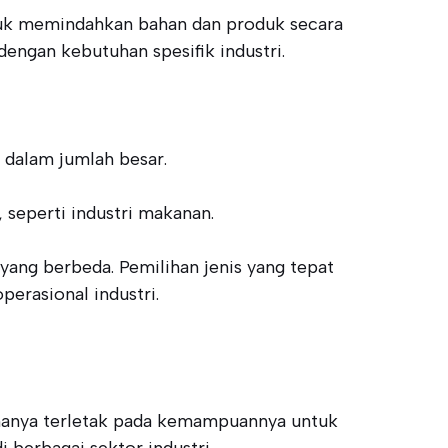
tuk memindahkan bahan dan produk secara
dengan kebutuhan spesifik industri.
dalam jumlah besar.
 seperti industri makanan.
ang berbeda. Pemilihan jenis yang tepat
erasional industri.
amanya terletak pada kemampuannya untuk
 berbagai sektor industri.