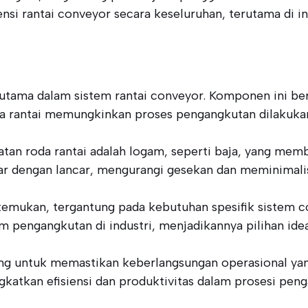
si rantai conveyor secara keseluruhan, terutama di in
utama dalam sistem rantai conveyor. Komponen ini b
a rantai memungkinkan proses pengangkutan dilakukan 
n roda rantai adalah logam, seperti baja, yang membe
ar dengan lancar, mengurangi gesekan dan meminimalis
itemukan, tergantung pada kebutuhan spesifik sistem c
pengangkutan di industri, menjadikannya pilihan ideal
nting untuk memastikan keberlangsungan operasional 
gkatkan efisiensi dan produktivitas dalam prosesi pen