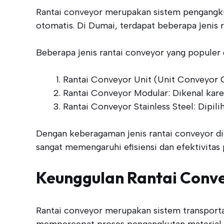
Rantai conveyor merupakan sistem pengangku
otomatis. Di Dumai, terdapat beberapa jenis r
Beberapa jenis rantai conveyor yang populer 
Rantai Conveyor Unit (Unit Conveyor 
Rantai Conveyor Modular: Dikenal kare
Rantai Conveyor Stainless Steel: Dipil
Dengan keberagaman jenis rantai conveyor di
sangat memengaruhi efisiensi dan efektivitas
Keunggulan Rantai Conve
Rantai conveyor merupakan sistem transporta
mempercepat proses pengangkutan material. Ha