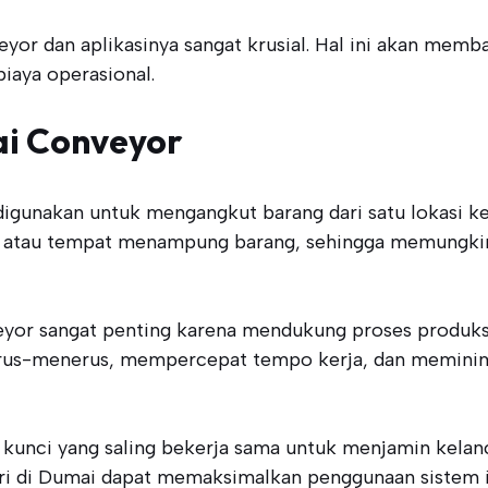
r dan aplikasinya sangat krusial. Hal ini akan memba
iaya operasional.
i Conveyor
gunakan untuk mengangkut barang dari satu lokasi ke l
it atau tempat menampung barang, sehingga memungki
eyor sangat penting karena mendukung proses produksi 
us-menerus, mempercepat tempo kerja, dan meminimal
n kunci yang saling bekerja sama untuk menjamin kel
ri di Dumai dapat memaksimalkan penggunaan sistem ini