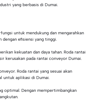
dustri yang berbasis di Dumai.
erfungsi untuk mendukung dan mengarahkan
dengan efisiensi yang tinggi.
rikan kekuatan dan daya tahan. Roda rantai
ir kerusakan pada rantai conveyor Dumai.
onveyor. Roda rantai yang sesuai akan
 untuk aplikasi di Dumai.
yang optimal. Dengan mempertimbangkan
gangkutan.