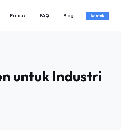
Produk
FAQ
Blog
Kontak
n untuk Industri