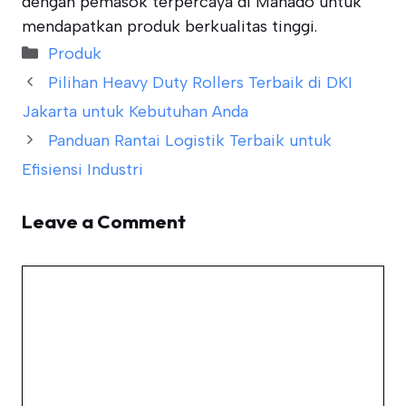
dengan pemasok terpercaya di Manado untuk
mendapatkan produk berkualitas tinggi.
Categories
Produk
Pilihan Heavy Duty Rollers Terbaik di DKI
Jakarta untuk Kebutuhan Anda
Panduan Rantai Logistik Terbaik untuk
Efisiensi Industri
Leave a Comment
Comment