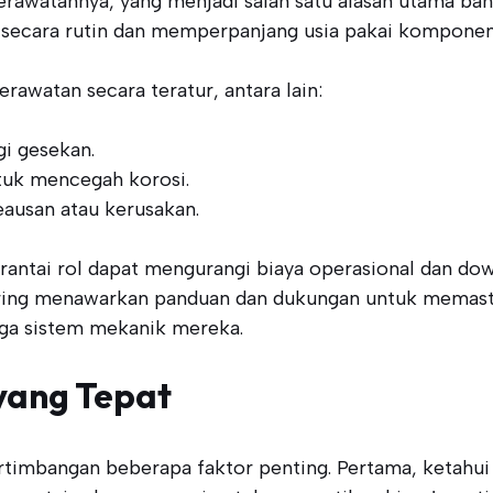
rawatannya, yang menjadi salah satu alasan utama bany
ecara rutin dan memperpanjang usia pakai komponen 
awatan secara teratur, antara lain:
i gesekan.
tuk mencegah korosi.
ausan atau kerusakan.
ntai rol dapat mengurangi biaya operasional dan dow
ering menawarkan panduan dan dukungan untuk memastik
ga sistem mekanik mereka.
yang Tepat
timbangan beberapa faktor penting. Pertama, ketahui j