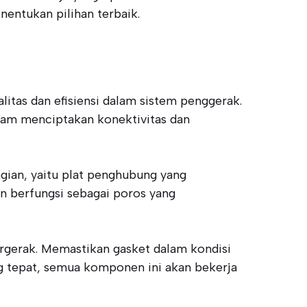
ntukan pilihan terbaik.
itas dan efisiensi dalam sistem penggerak.
lam menciptakan konektivitas dan
agian, yaitu plat penghubung yang
in berfungsi sebagai poros yang
bergerak. Memastikan gasket dalam kondisi
ng tepat, semua komponen ini akan bekerja