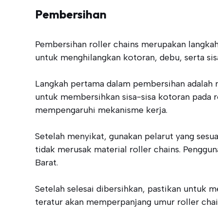
Pembersihan
Pembersihan roller chains merupakan langka
untuk menghilangkan kotoran, debu, serta si
Langkah pertama dalam pembersihan adalah m
untuk membersihkan sisa-sisa kotoran pada r
mempengaruhi mekanisme kerja.
Setelah menyikat, gunakan pelarut yang sesu
tidak merusak material roller chains. Penggun
Barat.
Setelah selesai dibersihkan, pastikan untuk
teratur akan memperpanjang umur roller chain