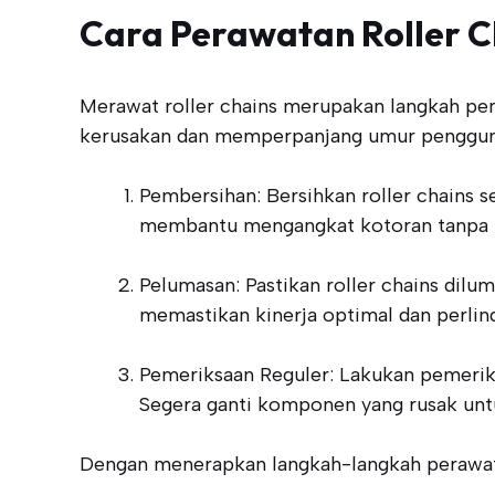
Cara Perawatan Roller C
Merawat roller chains merupakan langkah pe
kerusakan dan memperpanjang umur penggunaan
Pembersihan: Bersihkan roller chains s
membantu mengangkat kotoran tanpa
Pelumasan: Pastikan roller chains dil
memastikan kinerja optimal dan perlind
Pemeriksaan Reguler: Lakukan pemeriksa
Segera ganti komponen yang rusak untu
Dengan menerapkan langkah-langkah perawatan 