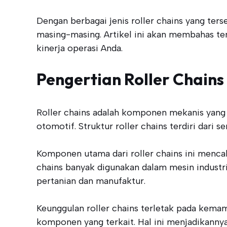
Dengan berbagai jenis roller chains yang ters
masing-masing. Artikel ini akan membahas ten
kinerja operasi Anda.
Pengertian Roller Chains
Roller chains adalah komponen mekanis yang 
otomotif. Struktur roller chains terdiri dari
Komponen utama dari roller chains ini mencaku
chains banyak digunakan dalam mesin industri,
pertanian dan manufaktur.
Keunggulan roller chains terletak pada kem
komponen yang terkait. Hal ini menjadikannya 