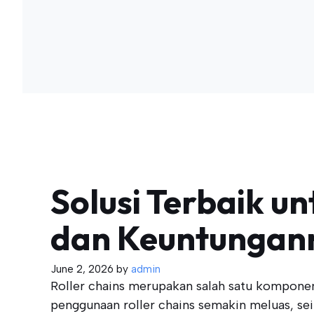
Solusi Terbaik un
dan Keuntungan
June 2, 2026
by
admin
Roller chains merupakan salah satu komponen
penggunaan roller chains semakin meluas, se