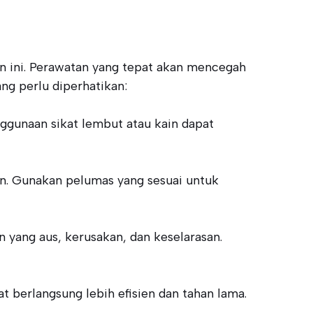
 ini. Perawatan yang tepat akan mencegah
g perlu diperhatikan:
nggunaan sikat lembut atau kain dapat
an. Gunakan pelumas yang sesuai untuk
n yang aus, kerusakan, dan keselarasan.
 berlangsung lebih efisien dan tahan lama.