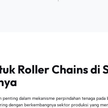
tuk Roller Chains di
nya
 penting dalam mekanisme perpindahan tenaga pada ber
iring dengan berkembangnya sektor produksi yang memer