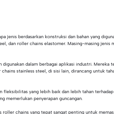
pa jenis berdasarkan konstruksi dan bahan yang diguna
 steel, dan roller chains elastomer. Masing-masing jenis
 digunakan dalam berbagai aplikasi industri. Mereka t
chains stainless steel, di sisi lain, dirancang untuk t
 fleksibilitas yang lebih baik dan lebih tahan terhada
 yang memerlukan penyerapan guncangan.
s roller chains yang tepat sangat penting untuk memast