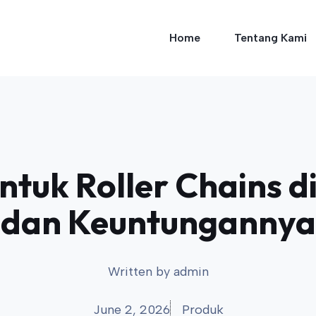
Home
Tentang Kami
untuk Roller Chains d
dan Keuntungannya
Written by
admin
June 2, 2026
Produk