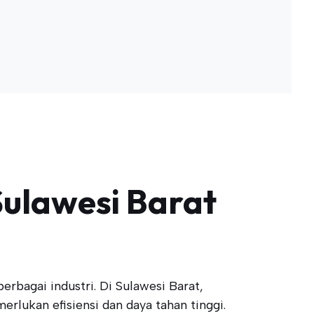
 Sulawesi Barat
bagai industri. Di Sulawesi Barat,
lukan efisiensi dan daya tahan tinggi.