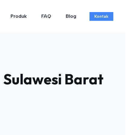
Produk
FAQ
Blog
Kontak
i Sulawesi Barat