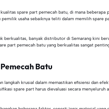
am kualitas spare part pemecah batu, di mana bebera
u pemilik usaha sebaiknya teliti dalam memilih spare 
berkualitas, banyak distributor di Semarang kini be
are part pemecah batu yang berkualitas sangat penting
t Pemecah Batu
langkah krusial dalam memastikan efisiensi dan efekti
esifikasi spare part harus dievaluasi secara menyeluru
ngkan beberapa faktor, seperti jenis material yang di