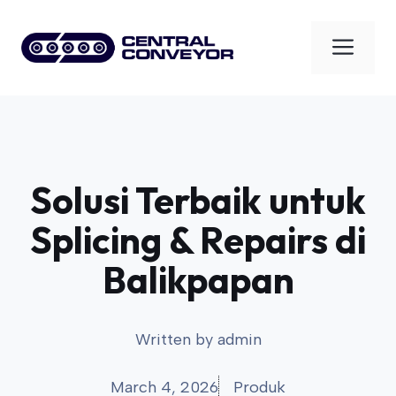
Skip
to
Men
content
Solusi Terbaik untuk
Splicing & Repairs di
Balikpapan
Written by
admin
March 4, 2026
Produk