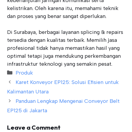
keberlanjutan jaringan komunikasi serta
kelistrikan. Oleh karena itu, memahami teknik
dan proses yang benar sangat diperlukan.
Di Surabaya, berbagai layanan splicing & repairs
tersedia dengan kualitas terbaik. Memilih jasa
profesional tidak hanya memastikan hasil yang
optimal tetapi juga mendukung perkembangan
infrastruktur teknologi yang semakin pesat.
Categories
Produk
Karet Konveyor EP125: Solusi Efisien untuk
Kalimantan Utara
Panduan Lengkap Mengenai Conveyor Belt
EP125 di Jakarta
Leave a Comment