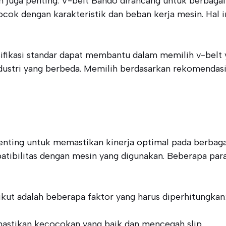
 juga penting. V-belt Bando dirancang untuk berbagai a
cocok dengan karakteristik dan beban kerja mesin. Ha
ifikasi standar dapat membantu dalam memilih v-belt 
ustri yang berbeda. Memilih berdasarkan rekomendasi 
enting untuk memastikan kinerja optimal pada berbagai
tibilitas dengan mesin yang digunakan. Beberapa par
ut adalah beberapa faktor yang harus diperhitungkan
mastikan kecocokan yang baik dan mencegah slip.