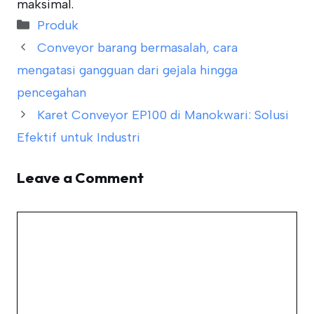
maksimal.
Categories
Produk
Conveyor barang bermasalah, cara
mengatasi gangguan dari gejala hingga
pencegahan
Karet Conveyor EP100 di Manokwari: Solusi
Efektif untuk Industri
Leave a Comment
Comment