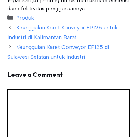
tepat sangat penting untuk memastikan efisiensi
dan efektivitas penggunaannya.
Categories
Produk
Keunggulan Karet Konveyor EP125 untuk
Industri di Kalimantan Barat
Keunggulan Karet Conveyor EP125 di
Sulawesi Selatan untuk Industri
Leave a Comment
Comment