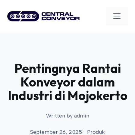
Skip
to
Men
content
Pentingnya Rantai
Konveyor dalam
Industri di Mojokerto
Written by
admin
September 26, 2025
Produk