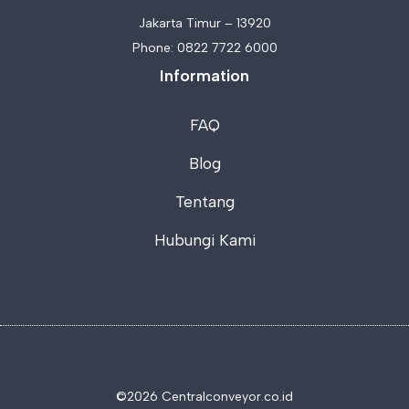
Jakarta Timur – 13920
Phone:
0822 7722 6000
Information
FAQ
Blog
Tentang
Hubungi Kami
©2026 C
entralconveyor.co.id