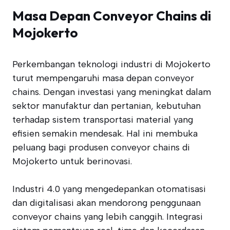
Masa Depan Conveyor Chains di
Mojokerto
Perkembangan teknologi industri di Mojokerto
turut mempengaruhi masa depan conveyor
chains. Dengan investasi yang meningkat dalam
sektor manufaktur dan pertanian, kebutuhan
terhadap sistem transportasi material yang
efisien semakin mendesak. Hal ini membuka
peluang bagi produsen conveyor chains di
Mojokerto untuk berinovasi.
Industri 4.0 yang mengedepankan otomatisasi
dan digitalisasi akan mendorong penggunaan
conveyor chains yang lebih canggih. Integrasi