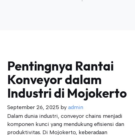
Pentingnya Rantai
Konveyor dalam
Industri di Mojokerto
September 26, 2025
by
admin
Dalam dunia industri, conveyor chains menjadi
komponen kunci yang mendukung efisiensi dan
produktivitas. Di Mojokerto, keberadaan