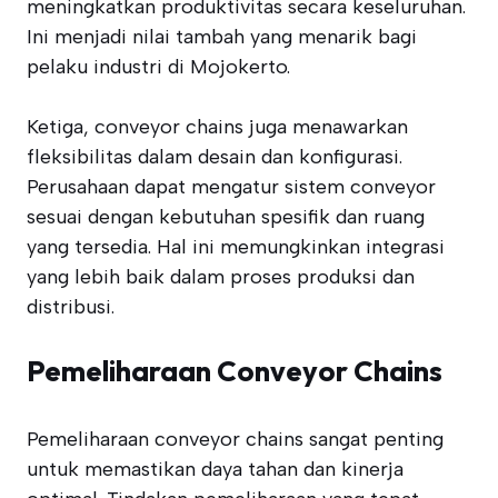
meningkatkan produktivitas secara keseluruhan.
Ini menjadi nilai tambah yang menarik bagi
pelaku industri di Mojokerto.
Ketiga, conveyor chains juga menawarkan
fleksibilitas dalam desain dan konfigurasi.
Perusahaan dapat mengatur sistem conveyor
sesuai dengan kebutuhan spesifik dan ruang
yang tersedia. Hal ini memungkinkan integrasi
yang lebih baik dalam proses produksi dan
distribusi.
Pemeliharaan Conveyor Chains
Pemeliharaan conveyor chains sangat penting
untuk memastikan daya tahan dan kinerja