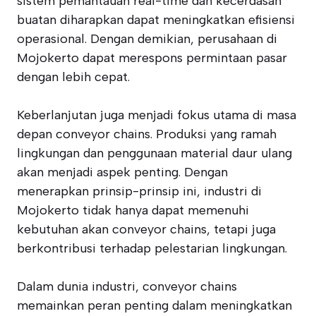
sistem pemantauan real-time dan kecerdasan
buatan diharapkan dapat meningkatkan efisiensi
operasional. Dengan demikian, perusahaan di
Mojokerto dapat merespons permintaan pasar
dengan lebih cepat.
Keberlanjutan juga menjadi fokus utama di masa
depan conveyor chains. Produksi yang ramah
lingkungan dan penggunaan material daur ulang
akan menjadi aspek penting. Dengan
menerapkan prinsip-prinsip ini, industri di
Mojokerto tidak hanya dapat memenuhi
kebutuhan akan conveyor chains, tetapi juga
berkontribusi terhadap pelestarian lingkungan.
Dalam dunia industri, conveyor chains
memainkan peran penting dalam meningkatkan