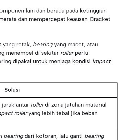
komponen lain dan berada pada ketinggian
k merata dan mempercepat keausan. Bracket
t yang retak,
bearing
yang macet, atau
ang menempel di sekitar
roller
perlu
sering dipakai untuk menjaga kondisi
impact
Solusi
 jarak antar
roller
di zona jatuhan material.
pact roller
yang lebih tebal jika beban
an
bearing
dari kotoran, lalu ganti
bearing