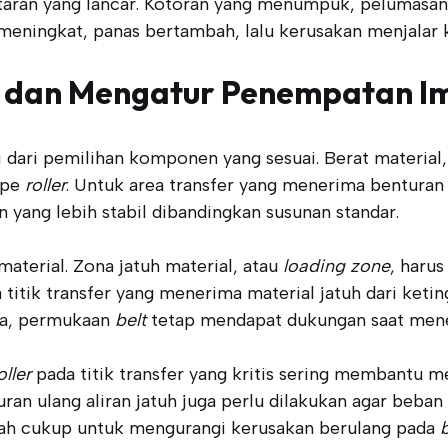
taran yang lancar. Kotoran yang menumpuk, pelumasan
eningkat, panas bertambah, lalu kerusakan menjalar 
 dan Mengatur Penempatan Im
 dari pemilihan komponen yang sesuai. Berat material, 
ipe
roller
. Untuk area transfer yang menerima benturan t
yang lebih stabil dibandingkan susunan standar.
aterial. Zona jatuh material, atau
loading zone
, harus
titik transfer yang menerima material jatuh dari ketin
na, permukaan
belt
tetap mendapat dukungan saat men
ller
pada titik transfer yang kritis sering membantu
ran ulang aliran jatuh juga perlu dilakukan agar beba
sudah cukup untuk mengurangi kerusakan berulang pada
b