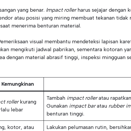
sangan yang benar.
Impact roller
harus sejajar dengan 
endor atau posisi yang miring membuat tekanan tida
 saat menerima benturan material.
 Pemeriksaan visual membantu mendeteksi lapisan kare
ukan mengikuti jadwal pabrikan, sementara kotoran y
rea dengan material abrasif tinggi, inspeksi mingguan 
 Kemungkinan
Tambah
impact roller
atau rapatkan
t roller
kurang
Gunakan
impact bar
atau
rubber im
rlalu lebar
benturan tinggi.
g, kotor, atau
Lakukan pelumasan rutin, bersihk