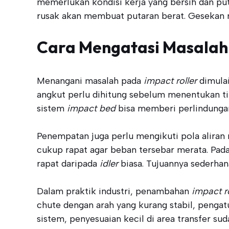
memerlukan kondisi kerja yang bersih dan pu
rusak akan membuat putaran berat. Gesekan m
Cara Mengatasi Masalah
Menangani masalah pada
impact roller
dimulai
angkut perlu dihitung sebelum menentukan t
sistem
impact bed
bisa memberi perlindungan 
Penempatan juga perlu mengikuti pola aliran m
cukup rapat agar beban tersebar merata. Pada 
rapat daripada
idler
biasa. Tujuannya sederha
Dalam praktik industri, penambahan
impact ro
chute dengan arah yang kurang stabil, pengatu
sistem, penyesuaian kecil di area transfer 