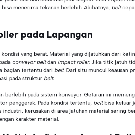
uh bisa menerima tekanan berlebih. Akibatnya,
belt
cepat
ller pada Lapangan
 kondisi yang berat. Material yang dijatuhkan dari ket
 pada
conveyor belt
dan
impact roller
. Jika titik jatuh 
 bagian tertentu dari
belt
. Dari situ muncul keausan 
asi pada struktur
belt
.
an berlebih pada sistem konveyor. Getaran ini memenga
or penggerak. Pada kondisi tertentu,
belt
bisa keluar 
s industri, kerusakan di area jatuhan material sering 
engan karakter material.