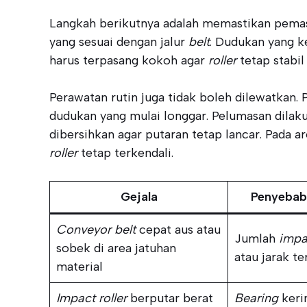
Langkah berikutnya adalah memastikan pema
yang sesuai dengan jalur
belt
. Dudukan yang k
harus terpasang kokoh agar
roller
tetap stabil
Perawatan rutin juga tidak boleh dilewatkan.
dudukan yang mulai longgar. Pelumasan dilak
dibersihkan agar putaran tetap lancar. Pada a
roller
tetap terkendali.
Gejala
Penyebab
Conveyor belt
cepat aus atau
Jumlah
impac
sobek di area jatuhan
atau jarak te
material
Impact roller
berputar berat
Bearing
kerin