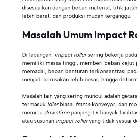
disesuaikan dengan beban material, titik jat
lebih berat, dan produksi mudah terganggu.
Masalah Umum Impact Ro
Di lapangan,
impact roller
sering bekerja pada
memiliki massa tinggi, memberi beban kejut
memadai, beban benturan terkonsentrasi pada
menjadi kerusakan lebih besar, hingga deform
Masalah lain yang sering muncul adalah getar
termasuk
idler
biasa,
frame
konveyor, dan mot
memicu
downtime
panjang. Di banyak fasilita
atau susunan
impact roller
yang tidak sesuai d