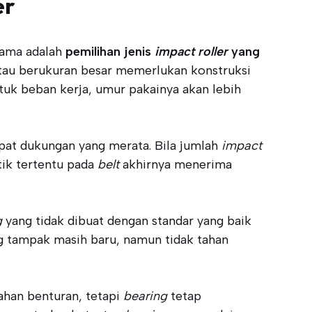
er
tama adalah
pemilihan jenis
impact roller
yang
 atau berukuran besar memerlukan konstruksi
ntuk beban kerja, umur pakainya akan lebih
apat dukungan yang merata. Bila jumlah
impact
tik tertentu pada
belt
akhirnya menerima
g
yang tidak dibuat dengan standar yang baik
ang tampak masih baru, namun tidak tahan
han benturan, tetapi
bearing
tetap