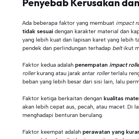
Penyebab Kerusakan dan 
Ada beberapa faktor yang membuat
impact ro
tidak sesuai
dengan karakter material dan kap
yang lebih kuat dan lapisan karet yang lebih 
pendek dan perlindungan terhadap
belt
ikut m
Faktor kedua adalah
penempatan
impact roll
roller
kurang atau jarak antar
roller
terlalu ren
beban yang lebih besar dari sisi lain, lalu pe
Faktor ketiga berkaitan dengan
kualitas mat
akan lebih cepat aus, pecah, atau macet. Di 
menghadapi benturan berulang.
Faktor keempat adalah
perawatan yang kuran