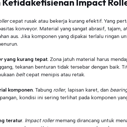
Ketidakefisienan Impact Roll
ller
cepat rusak atau bekerja kurang efektif. Yang per
asitas konveyor. Material yang sangat abrasif, tajam,
tahan aus. Jika komponen yang dipakai terlalu ringan u
enurun.
er
yang kurang tepat
. Zona jatuh material harus mend
ggang, tekanan benturan tidak tersebar dengan baik. Ti
rmukaan
belt
cepat menipis atau retak.
erial komponen
. Tabung
roller
, lapisan karet, dan
bearin
lapangan, kondisi ini sering terlihat pada komponen y
g teratur
.
Impact roller
memang dirancang untuk mena