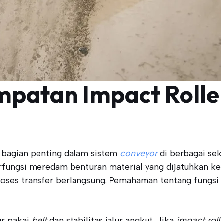
mpatan Impact Rolle
bagian penting dalam sistem
conveyor
di berbagai sek
erfungsi meredam benturan material yang dijatuhkan ke
proses transfer berlangsung. Pemahaman tentang fung
r pakai
belt
dan stabilitas jalur angkut. Jika
impact roll