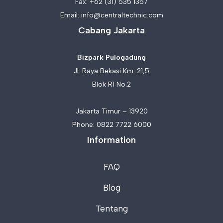
Fax: +62 (31) 535 1357
Email:
info@centraltechnic.com
Cabang Jakarta
Bizpark Pulogadung
Jl. Raya Bekasi Km. 21,5
Blok R1 No.2
Jakarta Timur – 13920
Phone:
0822 7722 6000
Information
FAQ
Blog
Tentang