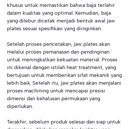
khusus untuk memastikan bahwa baja terlahir
dalam kualitas yang optimal. Kemudian, baja
yang dilebur dicetak menjadi bentuk awal jaw
plates sesuai spesifikasi yang diinginkan.
Setelah proses pencetakan, jaw plates akan
melalui proses pemanasan dan pendinginan
untuk meningkatkan kekuatan material. Proses
ini dikenal dengan istilah heat treatment, yang
bertujuan untuk memberikan sifat mekanik yang
lebih baik. Setelah itu, jaw plates akan menjalani
proses machining untuk mencapai presisi
dimensi dan kehalusan permukaan yang
diperlukan.
Terakhir, sebelum produk selesai dan siap untuk