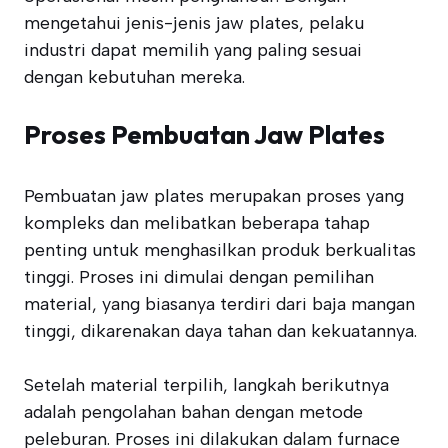
mengetahui jenis-jenis jaw plates, pelaku
industri dapat memilih yang paling sesuai
dengan kebutuhan mereka.
Proses Pembuatan Jaw Plates
Pembuatan jaw plates merupakan proses yang
kompleks dan melibatkan beberapa tahap
penting untuk menghasilkan produk berkualitas
tinggi. Proses ini dimulai dengan pemilihan
material, yang biasanya terdiri dari baja mangan
tinggi, dikarenakan daya tahan dan kekuatannya.
Setelah material terpilih, langkah berikutnya
adalah pengolahan bahan dengan metode
peleburan. Proses ini dilakukan dalam furnace