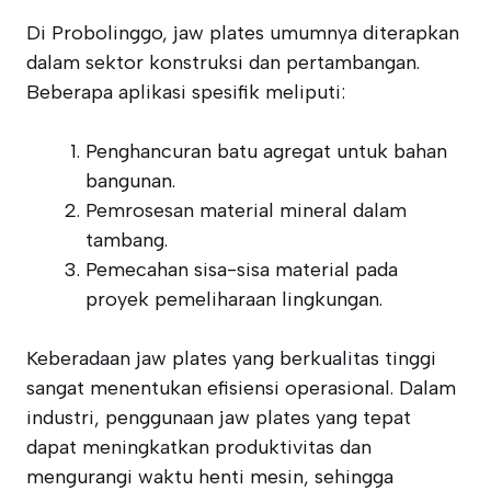
Di Probolinggo, jaw plates umumnya diterapkan
dalam sektor konstruksi dan pertambangan.
Beberapa aplikasi spesifik meliputi:
Penghancuran batu agregat untuk bahan
bangunan.
Pemrosesan material mineral dalam
tambang.
Pemecahan sisa-sisa material pada
proyek pemeliharaan lingkungan.
Keberadaan jaw plates yang berkualitas tinggi
sangat menentukan efisiensi operasional. Dalam
industri, penggunaan jaw plates yang tepat
dapat meningkatkan produktivitas dan
mengurangi waktu henti mesin, sehingga