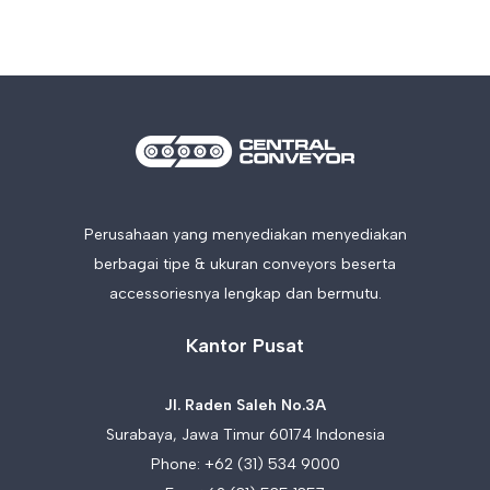
Perusahaan yang menyediakan menyediakan
berbagai tipe & ukuran conveyors beserta
accessoriesnya lengkap dan bermutu.
Kantor Pusat
Jl. Raden Saleh No.3A
Surabaya, Jawa Timur 60174 Indonesia
Phone:
+62 (31) 534 9000