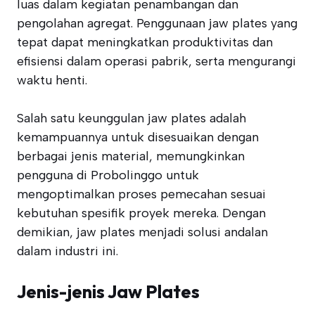
luas dalam kegiatan penambangan dan
pengolahan agregat. Penggunaan jaw plates yang
tepat dapat meningkatkan produktivitas dan
efisiensi dalam operasi pabrik, serta mengurangi
waktu henti.
Salah satu keunggulan jaw plates adalah
kemampuannya untuk disesuaikan dengan
berbagai jenis material, memungkinkan
pengguna di Probolinggo untuk
mengoptimalkan proses pemecahan sesuai
kebutuhan spesifik proyek mereka. Dengan
demikian, jaw plates menjadi solusi andalan
dalam industri ini.
Jenis-jenis Jaw Plates