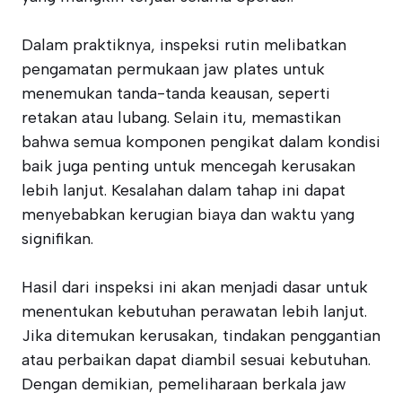
Dalam praktiknya, inspeksi rutin melibatkan
pengamatan permukaan jaw plates untuk
menemukan tanda-tanda keausan, seperti
retakan atau lubang. Selain itu, memastikan
bahwa semua komponen pengikat dalam kondisi
baik juga penting untuk mencegah kerusakan
lebih lanjut. Kesalahan dalam tahap ini dapat
menyebabkan kerugian biaya dan waktu yang
signifikan.
Hasil dari inspeksi ini akan menjadi dasar untuk
menentukan kebutuhan perawatan lebih lanjut.
Jika ditemukan kerusakan, tindakan penggantian
atau perbaikan dapat diambil sesuai kebutuhan.
Dengan demikian, pemeliharaan berkala jaw