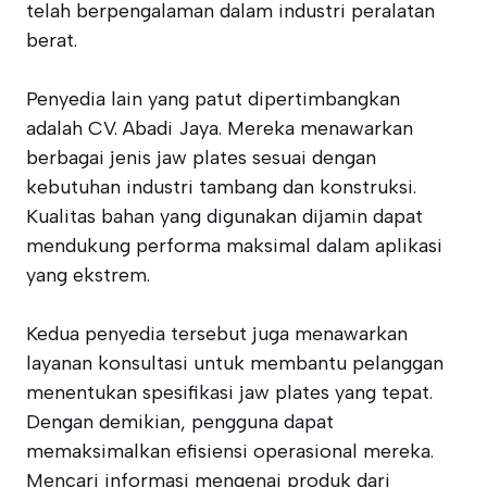
telah berpengalaman dalam industri peralatan
berat.
Penyedia lain yang patut dipertimbangkan
adalah CV. Abadi Jaya. Mereka menawarkan
berbagai jenis jaw plates sesuai dengan
kebutuhan industri tambang dan konstruksi.
Kualitas bahan yang digunakan dijamin dapat
mendukung performa maksimal dalam aplikasi
yang ekstrem.
Kedua penyedia tersebut juga menawarkan
layanan konsultasi untuk membantu pelanggan
menentukan spesifikasi jaw plates yang tepat.
Dengan demikian, pengguna dapat
memaksimalkan efisiensi operasional mereka.
Mencari informasi mengenai produk dari