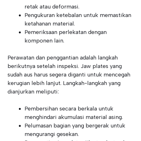
retak atau deformasi.
Pengukuran ketebalan untuk memastikan
ketahanan material.
Pemeriksaan perlekatan dengan
komponen lain.
Perawatan dan penggantian adalah langkah
berikutnya setelah inspeksi. Jaw plates yang
sudah aus harus segera diganti untuk mencegah
kerugian lebih lanjut. Langkah-langkah yang
dianjurkan meliputi:
Pembersihan secara berkala untuk
menghindari akumulasi material asing.
Pelumasan bagian yang bergerak untuk
mengurangi gesekan.