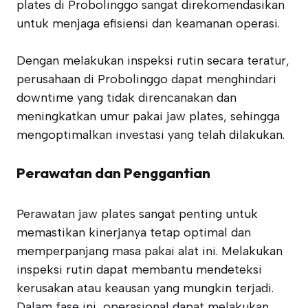
plates di Probolinggo sangat direkomendasikan
untuk menjaga efisiensi dan keamanan operasi.
Dengan melakukan inspeksi rutin secara teratur,
perusahaan di Probolinggo dapat menghindari
downtime yang tidak direncanakan dan
meningkatkan umur pakai jaw plates, sehingga
mengoptimalkan investasi yang telah dilakukan.
Perawatan dan Penggantian
Perawatan jaw plates sangat penting untuk
memastikan kinerjanya tetap optimal dan
memperpanjang masa pakai alat ini. Melakukan
inspeksi rutin dapat membantu mendeteksi
kerusakan atau keausan yang mungkin terjadi.
Dalam fase ini, operasional dapat melakukan