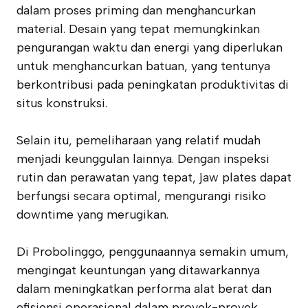
dalam proses priming dan menghancurkan
material. Desain yang tepat memungkinkan
pengurangan waktu dan energi yang diperlukan
untuk menghancurkan batuan, yang tentunya
berkontribusi pada peningkatan produktivitas di
situs konstruksi.
Selain itu, pemeliharaan yang relatif mudah
menjadi keunggulan lainnya. Dengan inspeksi
rutin dan perawatan yang tepat, jaw plates dapat
berfungsi secara optimal, mengurangi risiko
downtime yang merugikan.
Di Probolinggo, penggunaannya semakin umum,
mengingat keuntungan yang ditawarkannya
dalam meningkatkan performa alat berat dan
efisiensi operasional dalam proyek-proyek