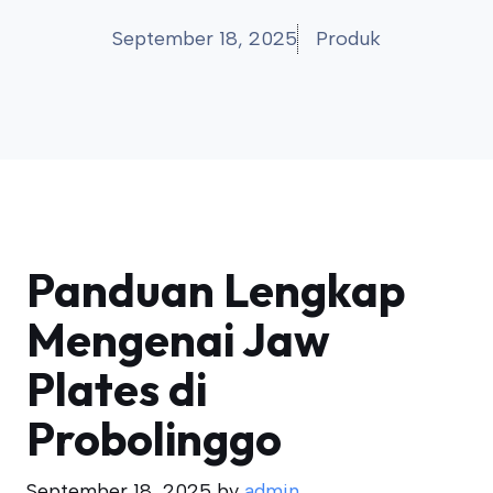
September 18, 2025
Produk
Panduan Lengkap
Mengenai Jaw
Plates di
Probolinggo
September 18, 2025
by
admin