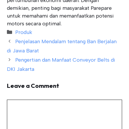
pertumbuhan ekonomi daerah. Dengan
demikian, penting bagi masyarakat Parepare
untuk memahami dan memanfaatkan potensi
motors secara optimal.
Categories
Produk
Penjelasan Mendalam tentang Ban Berjalan
di Jawa Barat
Pengertian dan Manfaat Conveyor Belts di
DKI Jakarta
Leave a Comment
Comment