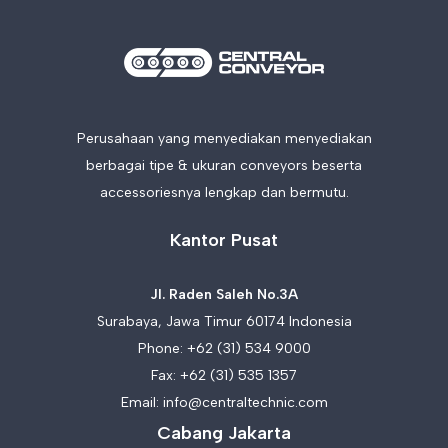
Perusahaan yang menyediakan menyediakan
berbagai tipe & ukuran conveyors beserta
accessoriesnya lengkap dan bermutu.
Kantor Pusat
Jl. Raden Saleh No.3A
Surabaya, Jawa Timur 60174 Indonesia
Phone:
+62 (31) 534 9000
Fax: +62 (31) 535 1357
Email:
info@centraltechnic.com
Cabang Jakarta