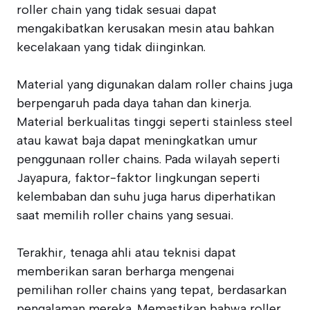
roller chain yang tidak sesuai dapat
mengakibatkan kerusakan mesin atau bahkan
kecelakaan yang tidak diinginkan.
Material yang digunakan dalam roller chains juga
berpengaruh pada daya tahan dan kinerja.
Material berkualitas tinggi seperti stainless steel
atau kawat baja dapat meningkatkan umur
penggunaan roller chains. Pada wilayah seperti
Jayapura, faktor-faktor lingkungan seperti
kelembaban dan suhu juga harus diperhatikan
saat memilih roller chains yang sesuai.
Terakhir, tenaga ahli atau teknisi dapat
memberikan saran berharga mengenai
pemilihan roller chains yang tepat, berdasarkan
pengalaman mereka. Memastikan bahwa roller