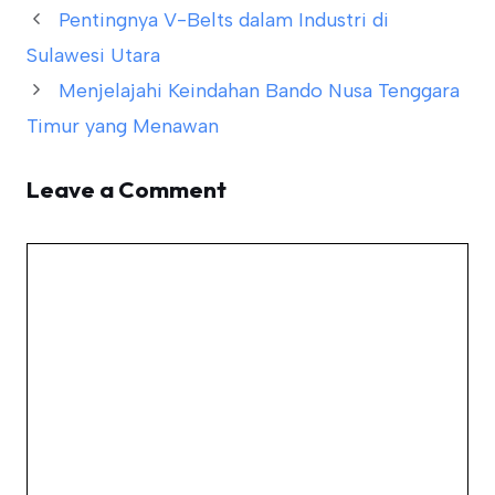
Pentingnya V-Belts dalam Industri di
Sulawesi Utara
Menjelajahi Keindahan Bando Nusa Tenggara
Timur yang Menawan
Leave a Comment
Comment