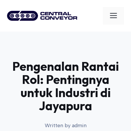
Skip
to
Men
content
Pengenalan Rantai
Rol: Pentingnya
untuk Industri di
Jayapura
Written by
admin