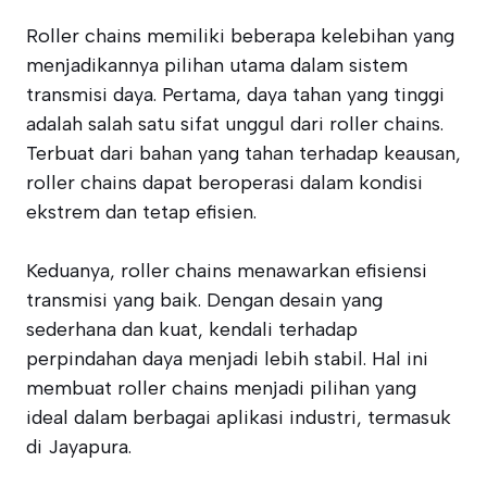
Roller chains memiliki beberapa kelebihan yang
menjadikannya pilihan utama dalam sistem
transmisi daya. Pertama, daya tahan yang tinggi
adalah salah satu sifat unggul dari roller chains.
Terbuat dari bahan yang tahan terhadap keausan,
roller chains dapat beroperasi dalam kondisi
ekstrem dan tetap efisien.
Keduanya, roller chains menawarkan efisiensi
transmisi yang baik. Dengan desain yang
sederhana dan kuat, kendali terhadap
perpindahan daya menjadi lebih stabil. Hal ini
membuat roller chains menjadi pilihan yang
ideal dalam berbagai aplikasi industri, termasuk
di Jayapura.