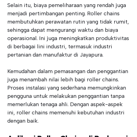
Selain itu, biaya pemeliharaan yang rendah juga
menjadi pertimbangan penting. Roller chains
membutuhkan perawatan rutin yang tidak rumit,
sehingga dapat mengurangi waktu dan biaya
operasional. Ini juga meningkatkan produktivitas
di berbagai lini industri, termasuk industri
pertanian dan manufaktur di Jayapura.
Kemudahan dalam pemasangan dan penggantian
juga menambah nilai lebih bagi roller chains.
Proses instalasi yang sederhana memungkinkan
pengguna untuk melakukan penggantian tanpa
memerlukan tenaga ahli. Dengan aspek-aspek
ini, roller chains memenuhi kebutuhan industri
dengan baik.