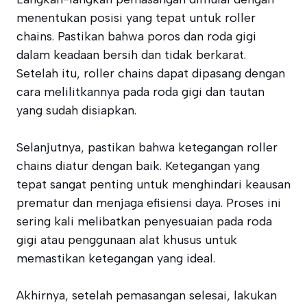
menentukan posisi yang tepat untuk roller
chains. Pastikan bahwa poros dan roda gigi
dalam keadaan bersih dan tidak berkarat.
Setelah itu, roller chains dapat dipasang dengan
cara melilitkannya pada roda gigi dan tautan
yang sudah disiapkan.
Selanjutnya, pastikan bahwa ketegangan roller
chains diatur dengan baik. Ketegangan yang
tepat sangat penting untuk menghindari keausan
prematur dan menjaga efisiensi daya. Proses ini
sering kali melibatkan penyesuaian pada roda
gigi atau penggunaan alat khusus untuk
memastikan ketegangan yang ideal.
Akhirnya, setelah pemasangan selesai, lakukan