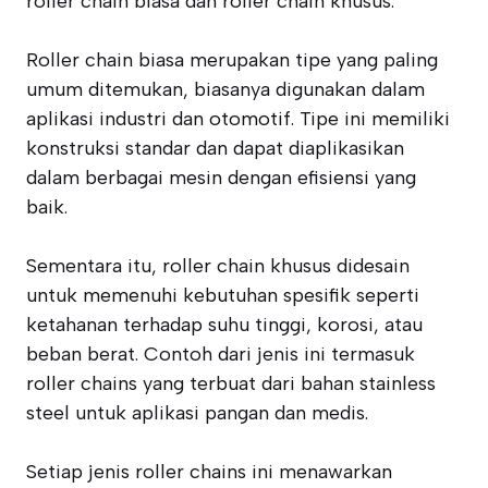
roller chain biasa dan roller chain khusus.
Roller chain biasa merupakan tipe yang paling
umum ditemukan, biasanya digunakan dalam
aplikasi industri dan otomotif. Tipe ini memiliki
konstruksi standar dan dapat diaplikasikan
dalam berbagai mesin dengan efisiensi yang
baik.
Sementara itu, roller chain khusus didesain
untuk memenuhi kebutuhan spesifik seperti
ketahanan terhadap suhu tinggi, korosi, atau
beban berat. Contoh dari jenis ini termasuk
roller chains yang terbuat dari bahan stainless
steel untuk aplikasi pangan dan medis.
Setiap jenis roller chains ini menawarkan