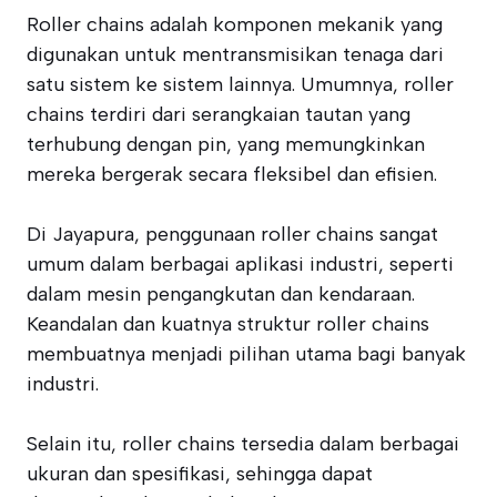
Roller chains adalah komponen mekanik yang
digunakan untuk mentransmisikan tenaga dari
satu sistem ke sistem lainnya. Umumnya, roller
chains terdiri dari serangkaian tautan yang
terhubung dengan pin, yang memungkinkan
mereka bergerak secara fleksibel dan efisien.
Di Jayapura, penggunaan roller chains sangat
umum dalam berbagai aplikasi industri, seperti
dalam mesin pengangkutan dan kendaraan.
Keandalan dan kuatnya struktur roller chains
membuatnya menjadi pilihan utama bagi banyak
industri.
Selain itu, roller chains tersedia dalam berbagai
ukuran dan spesifikasi, sehingga dapat