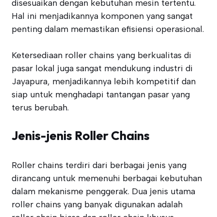
disesuaikan dengan kebutuhan mesin tertentu.
Hal ini menjadikannya komponen yang sangat
penting dalam memastikan efisiensi operasional.
Ketersediaan roller chains yang berkualitas di
pasar lokal juga sangat mendukung industri di
Jayapura, menjadikannya lebih kompetitif dan
siap untuk menghadapi tantangan pasar yang
terus berubah.
Jenis-jenis Roller Chains
Roller chains terdiri dari berbagai jenis yang
dirancang untuk memenuhi berbagai kebutuhan
dalam mekanisme penggerak. Dua jenis utama
roller chains yang banyak digunakan adalah