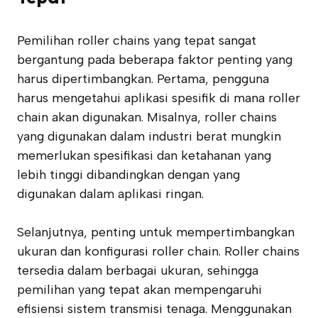
Pemilihan roller chains yang tepat sangat
bergantung pada beberapa faktor penting yang
harus dipertimbangkan. Pertama, pengguna
harus mengetahui aplikasi spesifik di mana roller
chain akan digunakan. Misalnya, roller chains
yang digunakan dalam industri berat mungkin
memerlukan spesifikasi dan ketahanan yang
lebih tinggi dibandingkan dengan yang
digunakan dalam aplikasi ringan.
Selanjutnya, penting untuk mempertimbangkan
ukuran dan konfigurasi roller chain. Roller chains
tersedia dalam berbagai ukuran, sehingga
pemilihan yang tepat akan mempengaruhi
efisiensi sistem transmisi tenaga. Menggunakan