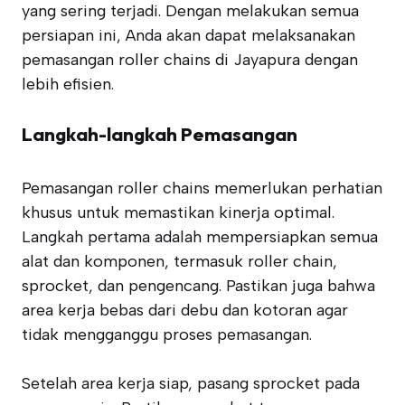
yang sering terjadi. Dengan melakukan semua
persiapan ini, Anda akan dapat melaksanakan
pemasangan roller chains di Jayapura dengan
lebih efisien.
Langkah-langkah Pemasangan
Pemasangan roller chains memerlukan perhatian
khusus untuk memastikan kinerja optimal.
Langkah pertama adalah mempersiapkan semua
alat dan komponen, termasuk roller chain,
sprocket, dan pengencang. Pastikan juga bahwa
area kerja bebas dari debu dan kotoran agar
tidak mengganggu proses pemasangan.
Setelah area kerja siap, pasang sprocket pada