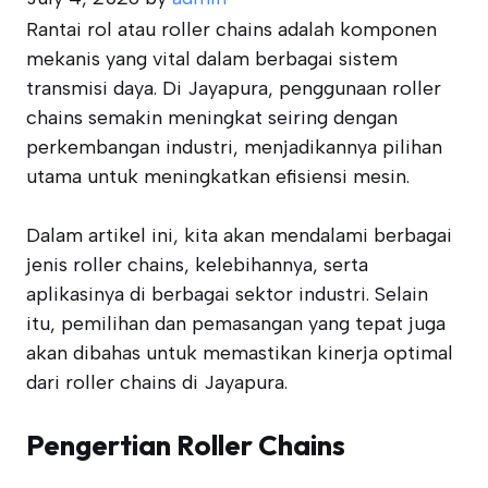
Rantai rol atau roller chains adalah komponen
mekanis yang vital dalam berbagai sistem
transmisi daya. Di Jayapura, penggunaan roller
chains semakin meningkat seiring dengan
perkembangan industri, menjadikannya pilihan
utama untuk meningkatkan efisiensi mesin.
Dalam artikel ini, kita akan mendalami berbagai
jenis roller chains, kelebihannya, serta
aplikasinya di berbagai sektor industri. Selain
itu, pemilihan dan pemasangan yang tepat juga
akan dibahas untuk memastikan kinerja optimal
dari roller chains di Jayapura.
Pengertian Roller Chains