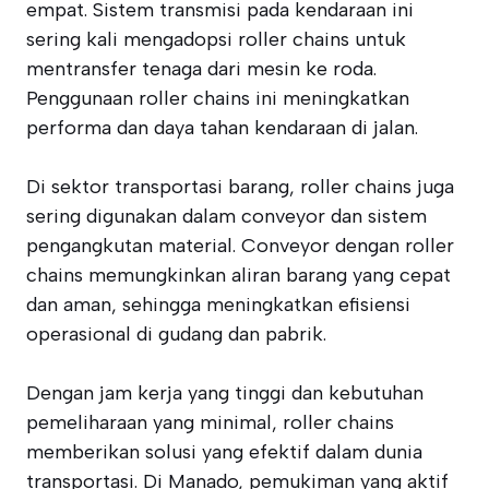
empat. Sistem transmisi pada kendaraan ini
sering kali mengadopsi roller chains untuk
mentransfer tenaga dari mesin ke roda.
Penggunaan roller chains ini meningkatkan
performa dan daya tahan kendaraan di jalan.
Di sektor transportasi barang, roller chains juga
sering digunakan dalam conveyor dan sistem
pengangkutan material. Conveyor dengan roller
chains memungkinkan aliran barang yang cepat
dan aman, sehingga meningkatkan efisiensi
operasional di gudang dan pabrik.
Dengan jam kerja yang tinggi dan kebutuhan
pemeliharaan yang minimal, roller chains
memberikan solusi yang efektif dalam dunia
transportasi. Di Manado, pemukiman yang aktif