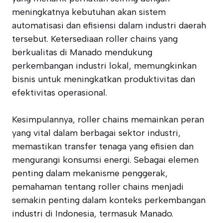
meningkatnya kebutuhan akan sistem
automatisasi dan efisiensi dalam industri daerah
tersebut. Ketersediaan roller chains yang
berkualitas di Manado mendukung
perkembangan industri lokal, memungkinkan
bisnis untuk meningkatkan produktivitas dan
efektivitas operasional.
Kesimpulannya, roller chains memainkan peran
yang vital dalam berbagai sektor industri,
memastikan transfer tenaga yang efisien dan
mengurangi konsumsi energi. Sebagai elemen
penting dalam mekanisme penggerak,
pemahaman tentang roller chains menjadi
semakin penting dalam konteks perkembangan
industri di Indonesia, termasuk Manado.