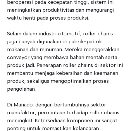
beroperasi pada kecepatan tinggi, sistem ini
meningkatkan produktivitas dan mengurangi
waktu henti pada proses produksi.
Selain dalam industri otomotif, roller chains
juga banyak digunakan di pabrik-pabrik
makanan dan minuman. Mereka menggerakkan
conveyor yang membawa bahan mentah serta
produk jadi. Penerapan roller chains di sektor ini
membantu menjaga kebersihan dan keamanan
produk, sekaligus mengoptimalkan proses
pengolahan.
Di Manado, dengan bertumbuhnya sektor
manufaktur, permintaan terhadap roller chains
meningkat. Ketersediaan komponen ini sangat
penting untuk memastikan kelancaran