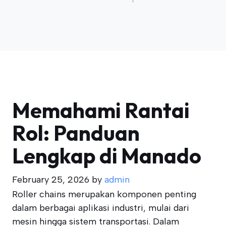
Memahami Rantai
Rol: Panduan
Lengkap di Manado
February 25, 2026
by
admin
Roller chains merupakan komponen penting
dalam berbagai aplikasi industri, mulai dari
mesin hingga sistem transportasi. Dalam