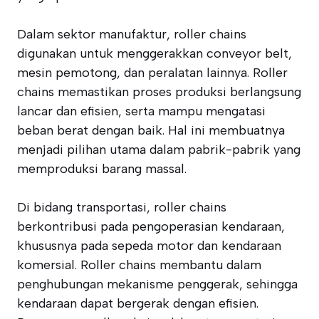
Dalam sektor manufaktur, roller chains
digunakan untuk menggerakkan conveyor belt,
mesin pemotong, dan peralatan lainnya. Roller
chains memastikan proses produksi berlangsung
lancar dan efisien, serta mampu mengatasi
beban berat dengan baik. Hal ini membuatnya
menjadi pilihan utama dalam pabrik-pabrik yang
memproduksi barang massal.
Di bidang transportasi, roller chains
berkontribusi pada pengoperasian kendaraan,
khususnya pada sepeda motor dan kendaraan
komersial. Roller chains membantu dalam
penghubungan mekanisme penggerak, sehingga
kendaraan dapat bergerak dengan efisien.