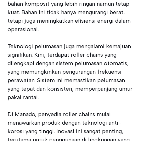
bahan komposit yang lebih ringan namun tetap
kuat. Bahan ini tidak hanya mengurangi berat,
tetapi juga meningkatkan efisiensi energi dalam
operasional.
Teknologi pelumasan juga mengalami kemajuan
signifikan. Kini, terdapat roller chains yang
dilengkapi dengan sistem pelumasan otomatis,
yang memungkinkan pengurangan frekuensi
perawatan. Sistem ini memastikan pelumasan
yang tepat dan konsisten, memperpanjang umur
pakai rantai.
Di Manado, penyedia roller chains mulai
menawarkan produk dengan teknologi anti-
korosi yang tinggi. Inovasi ini sangat penting,
terutama untuk penggunaan di lingkungan yang