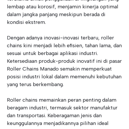
lembap atau korosif, menjamin kinerja optimal
dalam jangka panjang meskipun berada di
kondisi ekstrem.
Dengan adanya inovasi-inovasi terbaru, roller
chains kini menjadi lebih efisien, tahan lama, dan
sesuai untuk berbagai aplikasi industri.
Ketersediaan produk-produk inovatif ini di pasar
Roller Chains Manado semakin memperkuat
posisi industri lokal dalam memenuhi kebutuhan
yang terus berkembang.
Roller chains memainkan peran penting dalam
beragam industri, termasuk sektor manufaktur
dan transportasi. Keberagaman jenis dan
keunggulannya menjadikannya pilihan ideal