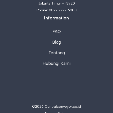
Jakarta Timur – 13920
Phone:
0822 7722 6000
Information
FAQ
Blog
Tentang
Hubungi Kami
©2026 C
entralconveyor.co.id