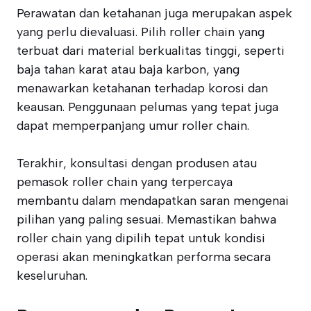
Perawatan dan ketahanan juga merupakan aspek
yang perlu dievaluasi. Pilih roller chain yang
terbuat dari material berkualitas tinggi, seperti
baja tahan karat atau baja karbon, yang
menawarkan ketahanan terhadap korosi dan
keausan. Penggunaan pelumas yang tepat juga
dapat memperpanjang umur roller chain.
Terakhir, konsultasi dengan produsen atau
pemasok roller chain yang terpercaya
membantu dalam mendapatkan saran mengenai
pilihan yang paling sesuai. Memastikan bahwa
roller chain yang dipilih tepat untuk kondisi
operasi akan meningkatkan performa secara
keseluruhan.