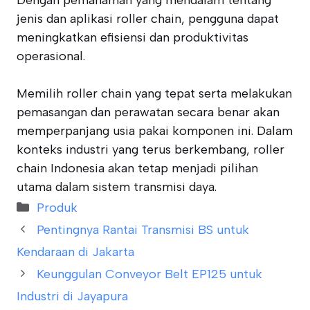
Dengan pemahaman yang mendalam tentang
jenis dan aplikasi roller chain, pengguna dapat
meningkatkan efisiensi dan produktivitas
operasional.
Memilih roller chain yang tepat serta melakukan
pemasangan dan perawatan secara benar akan
memperpanjang usia pakai komponen ini. Dalam
konteks industri yang terus berkembang, roller
chain Indonesia akan tetap menjadi pilihan
utama dalam sistem transmisi daya.
Categories
Produk
Pentingnya Rantai Transmisi BS untuk
Kendaraan di Jakarta
Keunggulan Conveyor Belt EP125 untuk
Industri di Jayapura