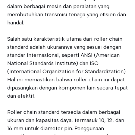
dalam berbagai mesin dan peralatan yang
membutuhkan transmisi tenaga yang efisien dan
handal.
Salah satu karakteristik utama dari roller chain
standard adalah ukurannya yang sesuai dengan
standar internasional, seperti ANSI (American
National Standards Institute) dan ISO
(International Organization for Standardization).
Hal ini memastikan bahwa roller chain ini dapat
dipasangkan dengan komponen lain secara tepat
dan efektif.
Roller chain standard tersedia dalam berbagai
ukuran dan kapasitas daya, termasuk 10, 12, dan
16 mm untuk diameter pin. Penggunaan