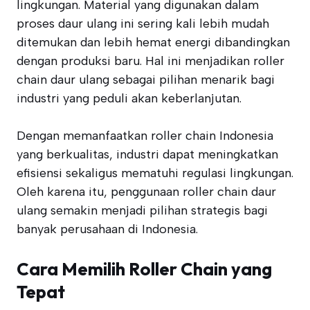
lingkungan. Material yang digunakan dalam
proses daur ulang ini sering kali lebih mudah
ditemukan dan lebih hemat energi dibandingkan
dengan produksi baru. Hal ini menjadikan roller
chain daur ulang sebagai pilihan menarik bagi
industri yang peduli akan keberlanjutan.
Dengan memanfaatkan roller chain Indonesia
yang berkualitas, industri dapat meningkatkan
efisiensi sekaligus mematuhi regulasi lingkungan.
Oleh karena itu, penggunaan roller chain daur
ulang semakin menjadi pilihan strategis bagi
banyak perusahaan di Indonesia.
Cara Memilih Roller Chain yang
Tepat