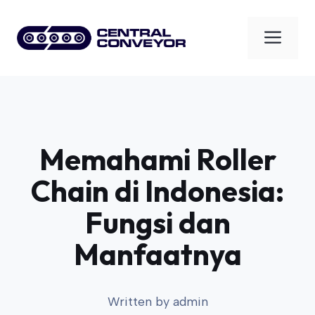
Skip
to
Men
content
Memahami Roller
Chain di Indonesia:
Fungsi dan
Manfaatnya
Written by
admin