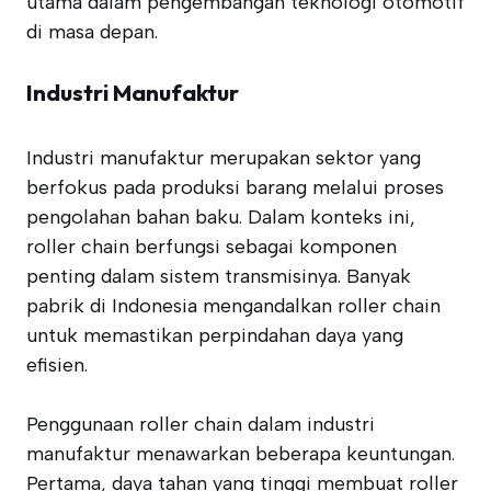
utama dalam pengembangan teknologi otomotif
di masa depan.
Industri Manufaktur
Industri manufaktur merupakan sektor yang
berfokus pada produksi barang melalui proses
pengolahan bahan baku. Dalam konteks ini,
roller chain berfungsi sebagai komponen
penting dalam sistem transmisinya. Banyak
pabrik di Indonesia mengandalkan roller chain
untuk memastikan perpindahan daya yang
efisien.
Penggunaan roller chain dalam industri
manufaktur menawarkan beberapa keuntungan.
Pertama, daya tahan yang tinggi membuat roller