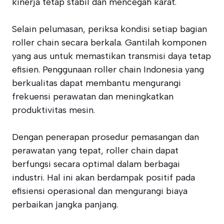
kinerja tetap stabil dan mencegah karat.
Selain pelumasan, periksa kondisi setiap bagian
roller chain secara berkala. Gantilah komponen
yang aus untuk memastikan transmisi daya tetap
efisien. Penggunaan roller chain Indonesia yang
berkualitas dapat membantu mengurangi
frekuensi perawatan dan meningkatkan
produktivitas mesin.
Dengan penerapan prosedur pemasangan dan
perawatan yang tepat, roller chain dapat
berfungsi secara optimal dalam berbagai
industri. Hal ini akan berdampak positif pada
efisiensi operasional dan mengurangi biaya
perbaikan jangka panjang.