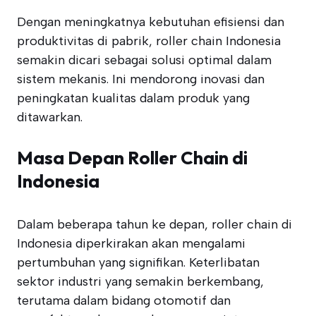
Dengan meningkatnya kebutuhan efisiensi dan
produktivitas di pabrik, roller chain Indonesia
semakin dicari sebagai solusi optimal dalam
sistem mekanis. Ini mendorong inovasi dan
peningkatan kualitas dalam produk yang
ditawarkan.
Masa Depan Roller Chain di
Indonesia
Dalam beberapa tahun ke depan, roller chain di
Indonesia diperkirakan akan mengalami
pertumbuhan yang signifikan. Keterlibatan
sektor industri yang semakin berkembang,
terutama dalam bidang otomotif dan