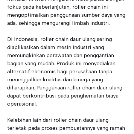
fokus pada keberlanjutan, roller chain ini
mengoptimalkan penggunaan sumber daya yang
ada, sehingga mengurangi limbah industri.
Di Indonesia, roller chain daur ulang sering
diaplikasikan dalam mesin industri yang
memungkinkan perawatan dan penggantian
bagian yang mudah. Produk ini menyediakan
alternatif ekonomis bagi perusahaan tanpa
meninggalkan kualitas dan kinerja yang
diharapkan. Penggunaan roller chain daur ulang
dapat berkontribusi pada penghematan biaya
operasional.
Kelebihan lain dari roller chain daur ulang
terletak pada proses pembuatannya yang ramah